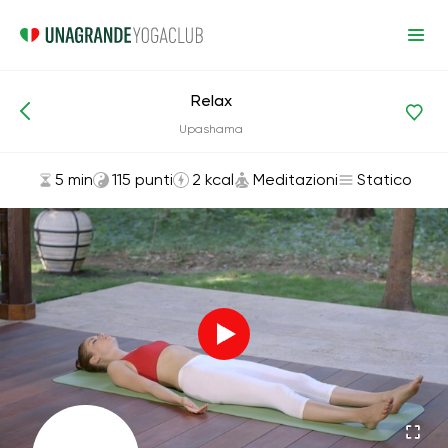
Relax
Asana ed esercizi
Meditazioni
Upashama
5 min
115 punti
2 kcal
Meditazioni
Statico