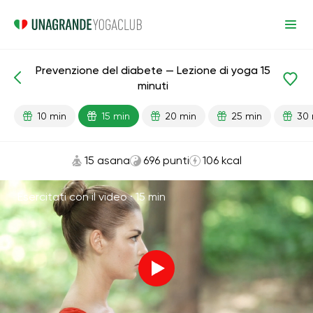
Prevenzione del diabete — Lezione di yoga 15
Lezioni pronte
Diabete
minuti
10 min
15 min
20 min
25 min
30 
15 asana
696 punti
106 kcal
Esercitati con il video ·
15 min