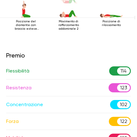
Posizione del
Movimento di
Posizione di
diamante con
rafforzamento
rilassamento
braccia estese
addominale 2
sopra la testa
Premio
Flessibilità
114
Resistenza
123
Concentrazione
102
Forza
122