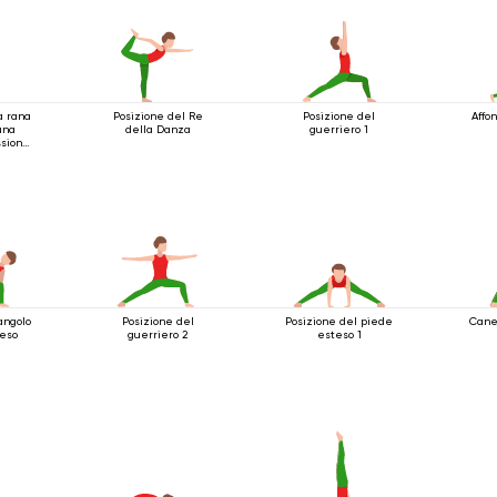
a rana
Posizione del Re
Posizione del
Affo
una
della Danza
guerriero 1
ssione
o
angolo
Posizione del
Posizione del piede
Cane 
teso
guerriero 2
esteso 1