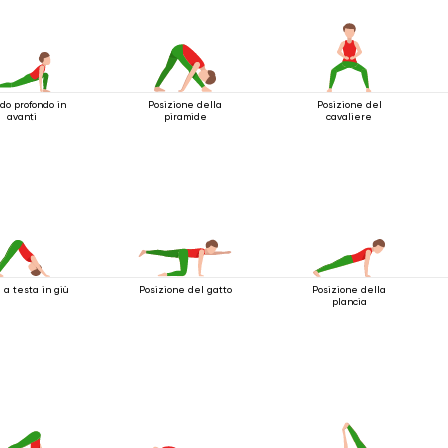
ndo profondo in
Posizione della
Posizione del
avanti
piramide
cavaliere
a testa in giù
Posizione del gatto
Posizione della
plancia