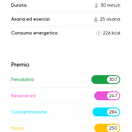
Durata
30 minuti
Asana ed esercizi
25 asana
Consumo energetico
226 kcal
Premio
Flessibilità
307
Resistenza
247
Concentrazione
284
Forza
250