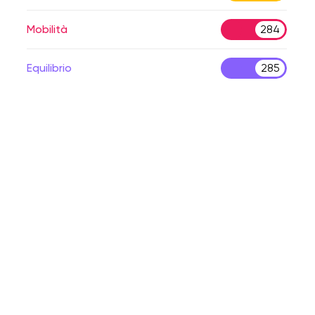
Mobilità
284
Equilibrio
285