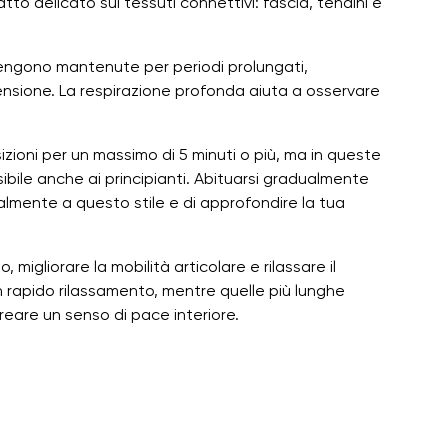
tto delicato sui tessuti connettivi: fascia, tendini e
 vengono mantenute per periodi prolungati,
nsione. La respirazione profonda aiuta a osservare
zioni per un massimo di 5 minuti o più, ma in queste
ibile anche ai principianti. Abituarsi gradualmente
ualmente a questo stile e di approfondire la tua
migliorare la mobilità articolare e rilassare il
n rapido rilassamento, mentre quelle più lunghe
eare un senso di pace interiore.