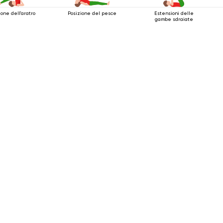
ione dell'aratro
Posizione del pesce
Estensioni delle
gambe sdraiate