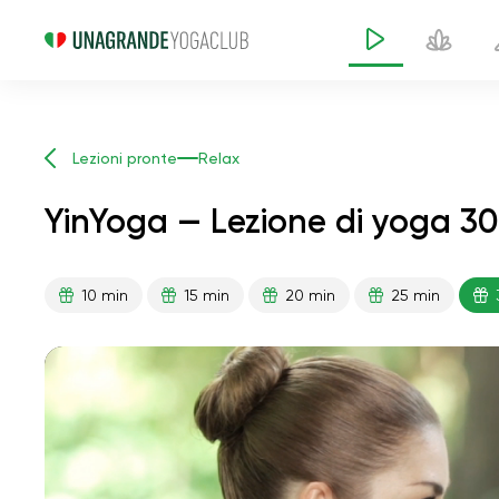
Lezioni pronte
Relax
YinYoga — Lezione di yoga 30
10 min
15 min
20 min
25 min