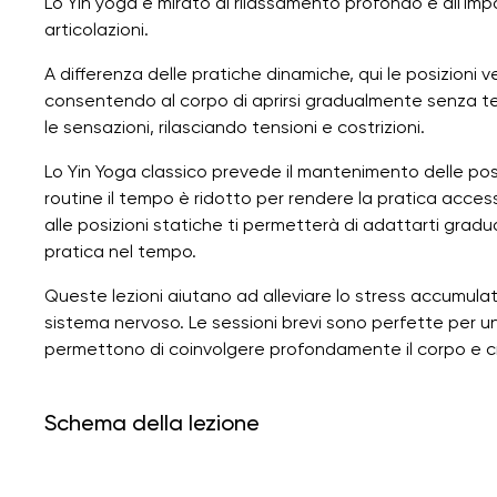
Lo Yin yoga è mirato al rilassamento profondo e all'impa
articolazioni.
A differenza delle pratiche dinamiche, qui le posizioni
consentendo al corpo di aprirsi gradualmente senza te
le sensazioni, rilasciando tensioni e costrizioni.
Lo Yin Yoga classico prevede il mantenimento delle posi
routine il tempo è ridotto per rendere la pratica access
alle posizioni statiche ti permetterà di adattarti grad
pratica nel tempo.
Queste lezioni aiutano ad alleviare lo stress accumulato, 
sistema nervoso. Le sessioni brevi sono perfette per u
permettono di coinvolgere profondamente il corpo e cr
Schema della lezione