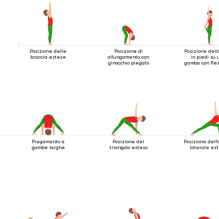
Posizione delle
Posizione di
Posizione dell
braccia estese
allungamento con
in piedi su 
ginocchio piegato
gamba con fle
all'indietr
Piegamento a
Posizione del
Posizione dell'
gambe larghe
triangolo esteso
laterale es