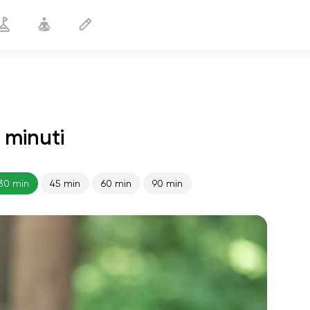
 minuti
YinYoga
30 min
30 min
45 min
60 min
90 min
volo dell'anima
01:44
pace interiore
01:27