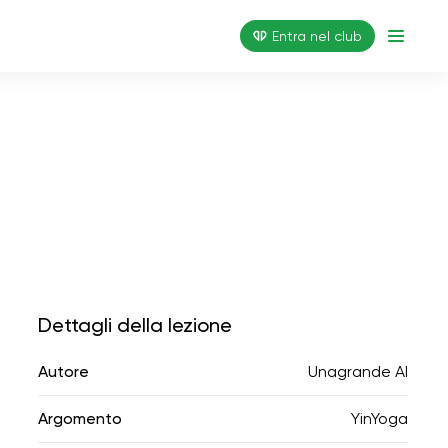
Entra nel club
Dettagli della lezione
Autore
Unagrande AI
Argomento
YinYoga