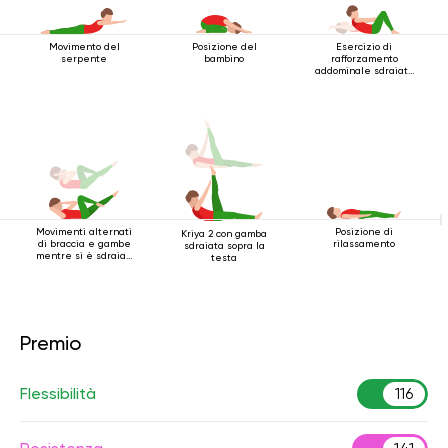
Movimento del
Posizione del
Esercizio di
serpente
bambino
rafforzamento
addominale sdraiato
sulla schiena
Movimenti alternati
Posizione di
Kriya 2 con gamba
di braccia e gambe
rilassamento
sdraiata sopra la
mentre si è sdraiati
testa
sulla schiena
Premio
Flessibilità
116