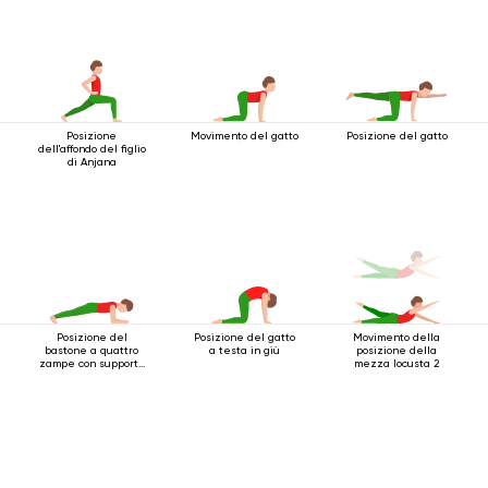
Posizione
Movimento del gatto
Posizione del gatto
dell'affondo del figlio
di Anjana
Posizione del
Posizione del gatto
Movimento della
bastone a quattro
a testa in giù
posizione della
zampe con supporto
mezza locusta 2
per i gomiti