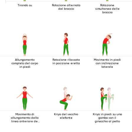
Tirando su
Rotazione alternata
Rotazione
del braccio
simultanea delle
braccia
Allungamento
Rotazione rilassata
Movimento in piedi
completo del corpo
in posizione eretta
con inclinazione
in piedi
laterale
Movimento di
Kriya del vecchio
Kriya in piedi su una
allungamento della
elefante
gamba con il
linea anteriore del
ginocchio al petto
corpo