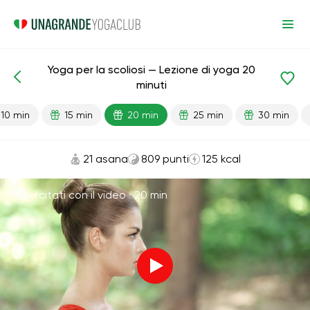
Yoga per la scoliosi — Lezione di yoga 20
Lezioni pronte
Indietro
minuti
10 min
15 min
20 min
25 min
30 min
21 asana
809 punti
125 kcal
Esercitati con il video ·
20 min