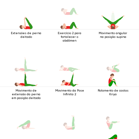
Extensões de perna
Exercício 2 para
Movimento angular
deitado
fortalecer o
na posição supina
abdômen
Movimento de
Movimento da Pose
Rolamento de costas
extensão da perna
Infinita 2
Kriya
em posição deitada