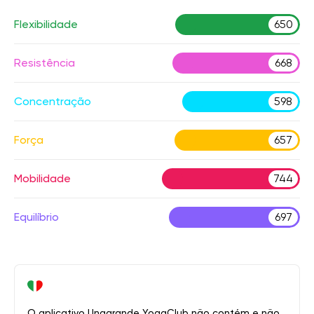
Flexibilidade
650
Resistência
668
Concentração
598
Força
657
Mobilidade
744
Equilíbrio
697
O aplicativo Unagrande YogaClub não contém e não