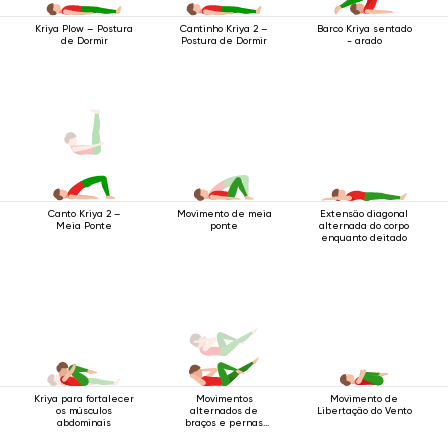
Barco Kriya sentado
Kriya Plow – Postura
Cantinho Kriya 2 –
- arado
de Dormir
Postura de Dormir
Movimento de meia
Extensão diagonal
Canto Kriya 2 –
ponte
alternada do corpo
Meia Ponte
enquanto deitado
Kriya para fortalecer
Movimentos
Movimento de
os músculos
alternados de
Libertação do Vento
abdominais
braços e pernas
enquanto deitado
de costas