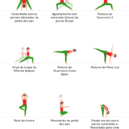
Caminhada com as
Agachamento com
Postura do
pernas afastadas na
extensão lateral da
Guerreiro 2
ponta dos pés
perna (Kriya)
Kriya do lunge do
Postura do
Postura da Meia Lua
filho de Anjana
Guerreiro 3 com
Apoio
Pose da árvore
Movimento na ponta
Flexão em pé com a
dos pés
perna estendida e
flexionada para cima