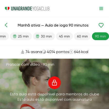
Manhã ativa — Aula de ioga 90 minutos
Aulas prontas
Energia
 min
25 min
30 min
45 min
60 min
90 min
74 asana
4014 pontos
646 kcal
Praticar com vídeo ·
90 min
Esta aula está disponível para membros do clube
Esta aula está disponível com assinatura