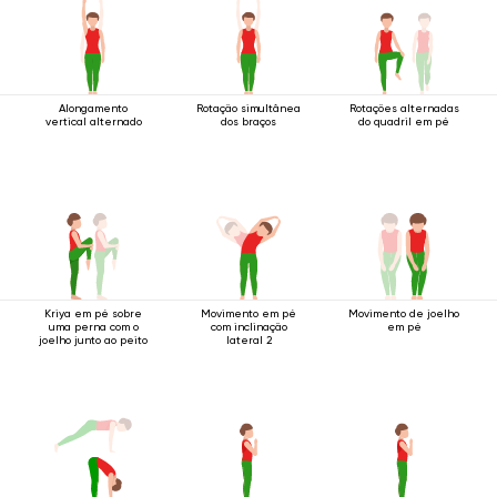
Alongamento
Rotação simultânea
Rotações alternadas
vertical alternado
dos braços
do quadril em pé
Kriya em pé sobre
Movimento em pé
Movimento de joelho
uma perna com o
com inclinação
em pé
joelho junto ao peito
lateral 2