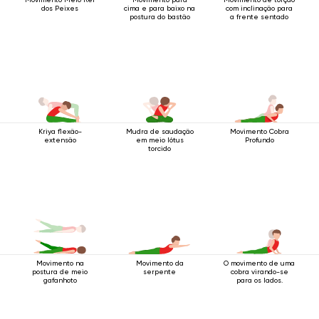
dos Peixes
cima e para baixo na
com inclinação para
postura do bastão
a frente sentado
Kriya flexão-
Mudra de saudação
Movimento Cobra
extensão
em meio lótus
Profundo
torcido
Movimento da
O movimento de uma
Movimento na
serpente
cobra virando-se
postura de meio
para os lados.
gafanhoto