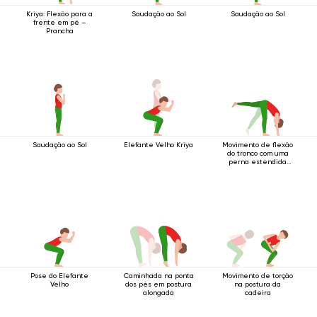
Kriya: Flexão para a
Saudação ao Sol
Saudação ao Sol
frente em pé –
Prancha
Saudação ao Sol
Elefante Velho Kriya
Movimento de flexão
do tronco com uma
perna estendida
para cima.
Pose do Elefante
Caminhada na ponta
Movimento de torção
Velho
dos pés em postura
na postura da
alongada
cadeira