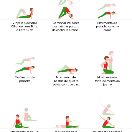
Vinyasa Cachorro
Caminhar na ponta
Movimento de
Olhando para Baixo
dos pés na postura
prancha com um
e Para Cima
do cachorro olhando
braço
para baixo.
Movimento de
Movimento de
Movimento de
prancha
bastão de quatro
fortalecimento do
patas com apoio no
joelho
cotovelo
Movimento Meio Rei
Movimento para
Movimento de torção