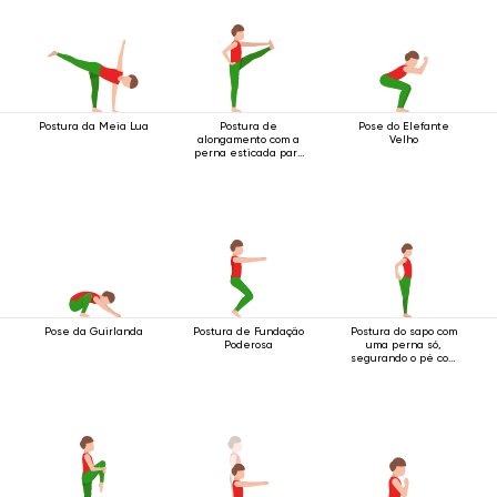
Postura da Meia Lua
Postura de
Pose do Elefante
alongamento com a
Velho
perna esticada para
a frente em pé
Pose da Guirlanda
Postura de Fundação
Postura do sapo com
Poderosa
uma perna só,
segurando o pé com
as duas mãos.