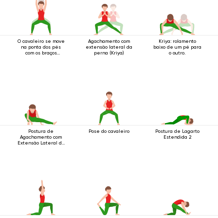
O cavaleiro se move
Agachamento com
Kriya: rolamento
na ponta dos pés
extensão lateral da
baixo de um pé para
com os braços
perna (Kriya)
o outro.
estendidos para
cima.
Postura de
Pose do cavaleiro
Postura de Lagarto
Agachamento com
Estendida 2
Extensão Lateral da
Perna