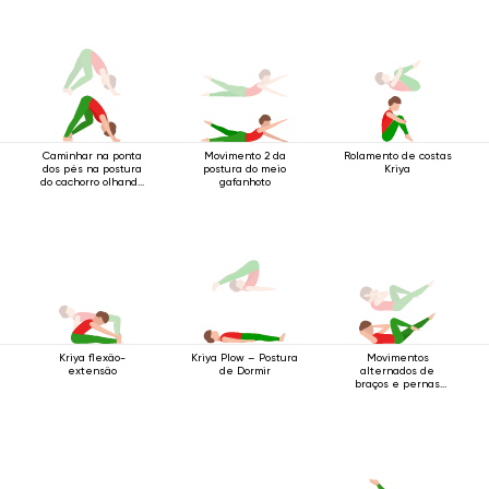
Caminhar na ponta
Movimento 2 da
Rolamento de costas
dos pés na postura
postura do meio
Kriya
do cachorro olhando
gafanhoto
para baixo.
Kriya flexão-
Movimentos
Kriya Plow – Postura
extensão
alternados de
de Dormir
braços e pernas
enquanto deitado
de costas