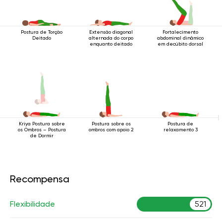
Postura de Torção
Extensão diagonal
Fortalecimento
Deitado
alternada do corpo
abdominal dinâmico
enquanto deitado
em decúbito dorsal
Postura sobre os
Postura de
Kriya Postura sobre
ombros com apoio 2
relaxamento 3
os Ombros – Postura
de Dormir
Recompensa
Flexibilidade
521