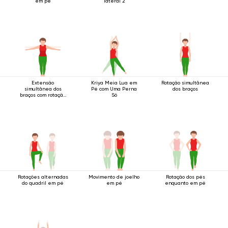
em pé
lateral 2
Extensão
Kriya Meia Lua em
Rotação simultânea
simultânea dos
Pé com Uma Perna
dos braços
braços com rotação
Só
em pé.
Rotações alternadas
Movimento de joelho
Rotação dos pés
do quadril em pé
em pé
enquanto em pé