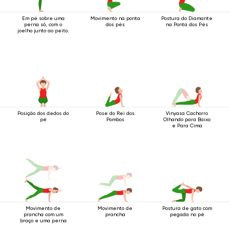
Em pé sobre uma
Movimento na ponta
Postura do Diamante
perna só, com o
dos pés
na Ponta dos Pés
joelho junto ao peito.
Posição dos dedos do
Pose do Rei dos
Vinyasa Cachorro
pé
Pombos
Olhando para Baixo
e Para Cima
Movimento de
Movimento de
Postura de gato com
prancha com um
prancha
pegada no pé
braço e uma perna