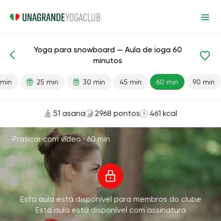
Yoga para snowboard — Aula de ioga 60
Aulas prontas
Esporte
minutos
 min
25 min
30 min
45 min
60 min
90 min
51 asana
2968 pontos
461 kcal
Praticar com vídeo ·
60 min
Esta aula está disponível para membros do clube
Esta aula está disponível com assinatura