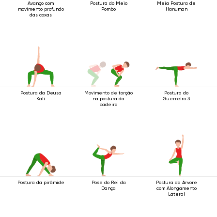
Avanço com
Postura do Meio
Meia Postura de
movimento profundo
Pombo
Hanuman
das coxas
Postura da Deusa
Movimento de torção
Postura do
Kali
na postura da
Guerreiro 3
cadeira
Postura da pirâmide
Pose do Rei da
Postura da Árvore
Dança
com Alongamento
Lateral