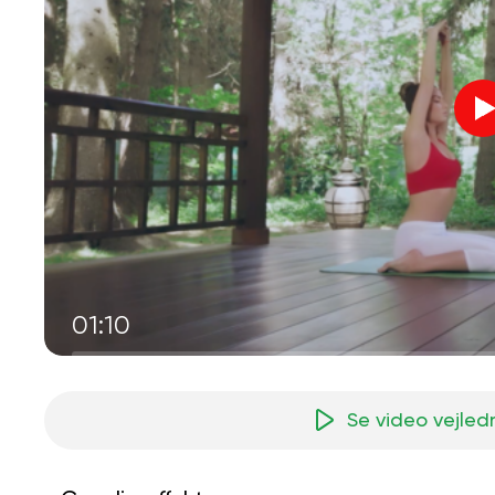
01:10
Se video vejled