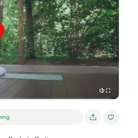
indre fred
01:27
morgendrømme
01:34
skovens kølighed
05:00
Instruktørens stemme
sommerregn
02:00
bjergstilhed
02:00
havbrise
02:00
vindens stemme
02:00
forårsskov
02:00
ning