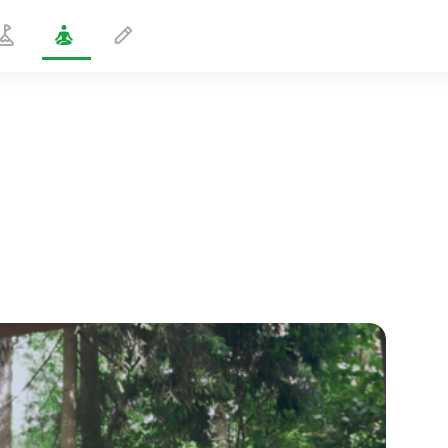
Heltepositur
1 min
sjælens flugt
01:44