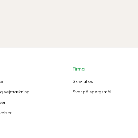
Firma
er
Skriv til os
g vejrtrækning
Svar på spørgsmål
ser
velser