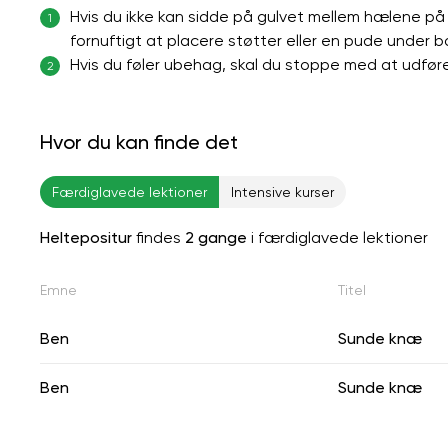
Hvis du ikke kan sidde på gulvet mellem hælene på g
1
fornuftigt at placere støtter eller en pude under 
Hvis du føler ubehag, skal du stoppe med at udfør
2
Hvor du kan finde det
Færdiglavede lektioner
Intensive kurser
Heltepositur
findes
2 gange
i færdiglavede lektioner
Emne
Titel
Ben
Sunde knæ
Ben
Sunde knæ