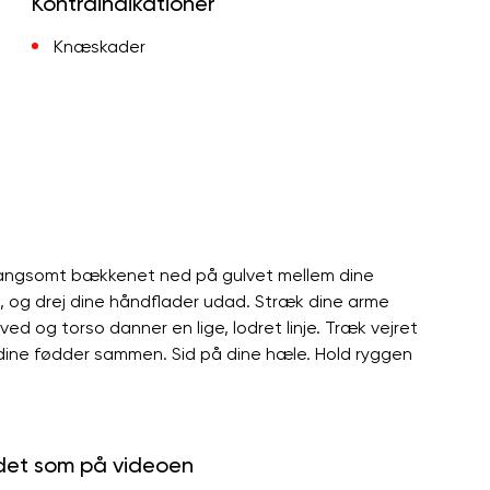
Kontraindikationer
Knæskader
 langsomt bækkenet ned på gulvet mellem dine
, og drej dine håndflader udad. Stræk dine arme
ed og torso danner en lige, lodret linje. Træk vejret
r dine fødder sammen. Sid på dine hæle. Hold ryggen
 det som på videoen