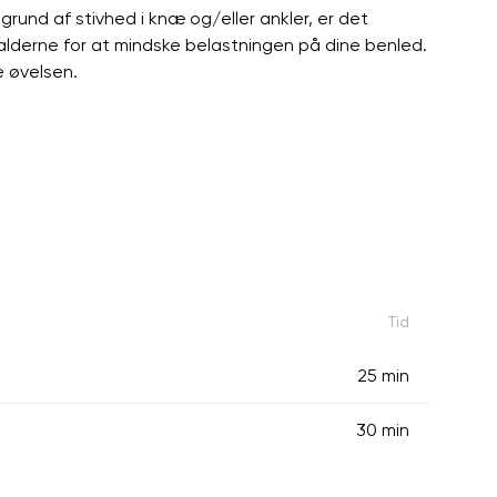
rund af stivhed i knæ og/eller ankler, er det
balderne for at mindske belastningen på dine benled.
e øvelsen.
Tid
25 min
30 min