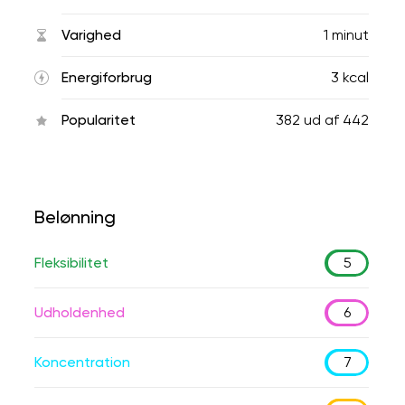
Varighed
1 minut
Energiforbrug
3 kcal
Popularitet
382
ud af
442
Belønning
Fleksibilitet
5
Udholdenhed
6
Koncentration
7