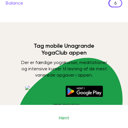
Balance
6
Tag mobile Unagrande
YogaClub appen
Der er færdige yogakurser, meditationer
og intensive kurser til løsning af de mest
varierede opgaver i appen.
Hent