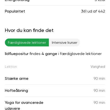
Popularitet
361
ud af
442
Hvor du kan finde det
Færdiglavede lektioner
Intensive kurser
Ildfluepositur
findes
4 gange
i færdiglavede lektioner
Lektion
Varighed
Stærke arme
90 min
Hofteåbning
90 min
Yoga for avancerede
90 min
udøvere