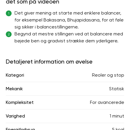
det som på videoen
Det giver mening at starte med enklere balancer,
1
for eksempel Bakasana, Bhujapidasana, for at føle
sig sikker i balancestillingerne.
Begynd at mestre stillingen ved at balancere med
2
bøjede ben og gradvist strække dem yderligere.
Detaljeret information om øvelse
Kategori
Reoler og stop
Mekanik
Statisk
Kompleksitet
For avancerede
Varighed
1 minut
Energiforbrug
5 kcal