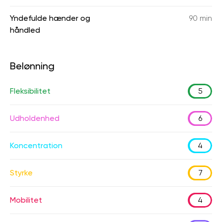
Yndefulde hænder og
90 min
håndled
Belønning
Fleksibilitet
5
Udholdenhed
6
Koncentration
4
Styrke
7
Mobilitet
4