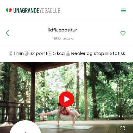
Ildfluepositur
Asanas og øvelser
Reoler og stop
Tittibhasana
1 min
32 point
5 kcal
Reoler og stop
Statisk