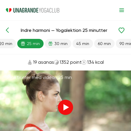
Indre harmoni — Yogalektion 25 minutter
Færdiglavede lektioner
Antistress
20 min
25 min
30 min
45 min
60 min
90 mi
19 asanas
1352 point
134 kcal
Praktiserer med video ·
25 min