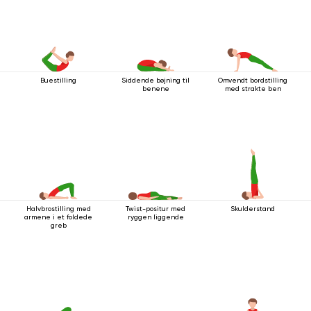
Buestilling
Siddende bøjning til
Omvendt bordstilling
benene
med strakte ben
Halvbrostilling med
Twist-positur med
Skulderstand
armene i et foldede
ryggen liggende
greb