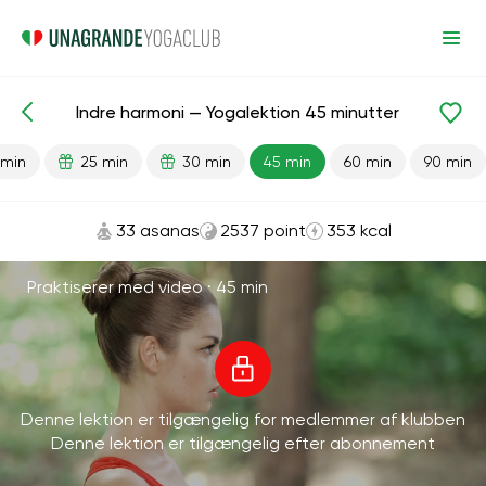
Indre harmoni — Yogalektion 45 minutter
Færdiglavede lektioner
Antistress
 min
25 min
30 min
45 min
60 min
90 min
33 asanas
2537 point
353 kcal
Praktiserer med video ·
45 min
Denne lektion er tilgængelig for medlemmer af klubben
Denne lektion er tilgængelig efter abonnement