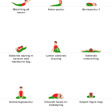
Bådstilling på
Kobra-positur
Barnepositur 3
maven
Siddende bøjning til
Lukket siddende
Siddende
benene med
drejning
vinkelstilling
hænderne bag
ryggen
Sommerfuglepositur
Omvendt hoved-til-
Simpelt Yogisk Segl
knæbøjning