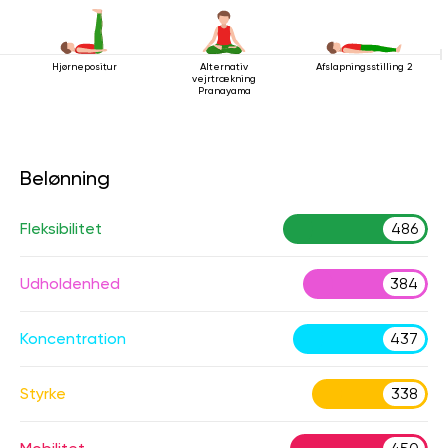
Hjørnepositur
Alternativ
Afslapningsstilling 2
vejrtrækning
Pranayama
Belønning
Fleksibilitet
486
Udholdenhed
384
Koncentration
437
Styrke
338