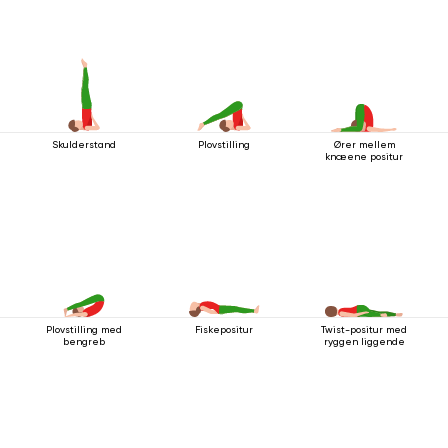
Skulderstand
Plovstilling
Ører mellem
knæene positur
Plovstilling med
Fiskepositur
Twist-positur med
bengreb
ryggen liggende