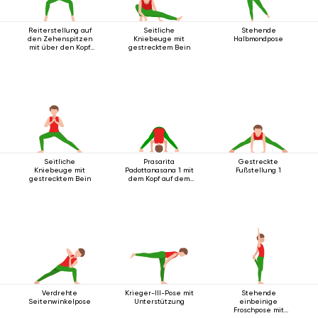
Reiterstellung auf
Seitliche
Stehende
den Zehenspitzen
Kniebeuge mit
Halbmondpose
mit über den Kopf
gestrecktem Bein
ausgestreckten
Armen.
Seitliche
Prasarita
Gestreckte
Kniebeuge mit
Padottanasana 1 mit
Fußstellung 1
gestrecktem Bein
dem Kopf auf dem
Boden
Verdrehte
Krieger-III-Pose mit
Stehende
Seitenwinkelpose
Unterstützung
einbeinige
Froschpose mit