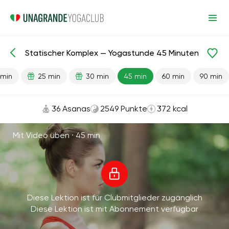
Statischer Komplex — Yogastunde 45 Minuten
Fertige Lektionen
Energie
 min
25 min
30 min
45 min
60 min
90 min
36 Asanas
2549 Punkte
372 kcal
Mit Video üben ·
45 min
Diese Lektion ist für Clubmitglieder zugänglich
Diese Lektion ist mit Abonnement verfügbar