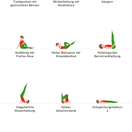
Tischposition mit
Winkelhaltung mit
beugen
gestreckten Beinen
Handstütze
Halbkönig der
Halbe Bootspose mit
Halbliegende
Fische-Pose
Knieabduktion
Beinstreckhaltung
Umgekehrte
Halber
Entspannungshaltung
Körperhaltung
Schulterstand
2