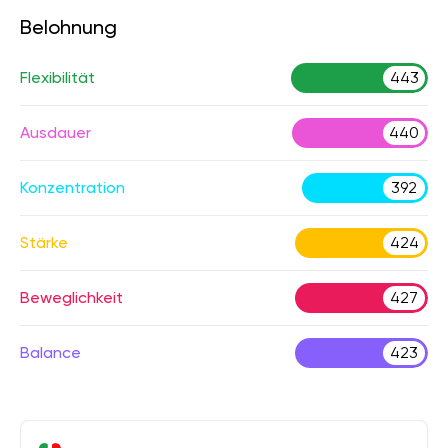
Belohnung
Flexibilität
443
Ausdauer
440
Konzentration
392
Stärke
424
Beweglichkeit
427
Balance
423