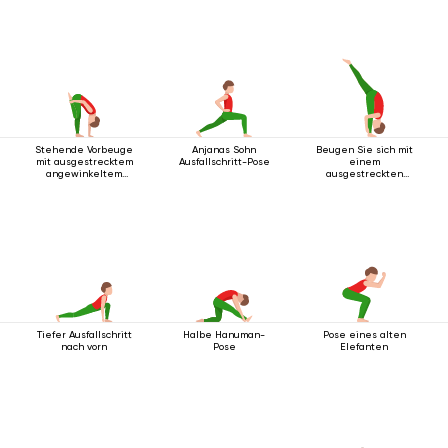
Rückbeuge
Stehende Vorbeuge
Anjanas Sohn
Beugen Sie sich mit
mit ausgestrecktem
Ausfallschritt-Pose
einem
angewinkeltem
ausgestreckten
Bein nach oben
Bein nach oben vor.
Tiefer Ausfallschritt
Halbe Hanuman-
Pose eines alten
nach vorn
Pose
Elefanten