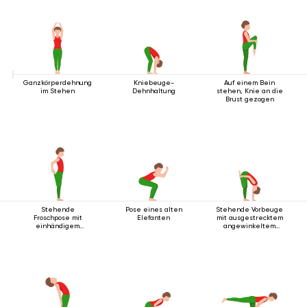
Ganzkörperdehnung
Kniebeuge-
Auf einem Bein
im Stehen
Dehnhaltung
stehen, Knie an die
Brust gezogen
Stehende
Pose eines alten
Stehende Vorbeuge
Froschpose mit
Elefanten
mit ausgestrecktem
einhändigem
angewinkeltem
Fußgriff
Bein nach oben