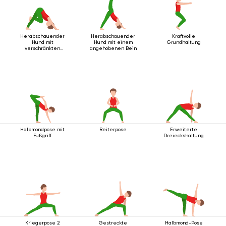
Herabschauender
Herabschauender
Kraftvolle
Hund mit
Hund mit einem
Grundhaltung
verschränkten
angehobenen Bein
Beinen
Halbmondpose mit
Reiterpose
Erweiterte
Fußgriff
Dreieckshaltung
Kriegerpose 2
Gestreckte
Halbmond-Pose