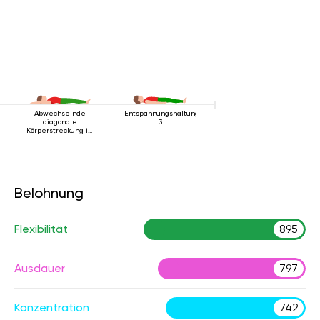
Abwechselnde
Entspannungshaltung
diagonale
3
Körperstreckung im
Liegen
Belohnung
Flexibilität
895
Ausdauer
797
Konzentration
742