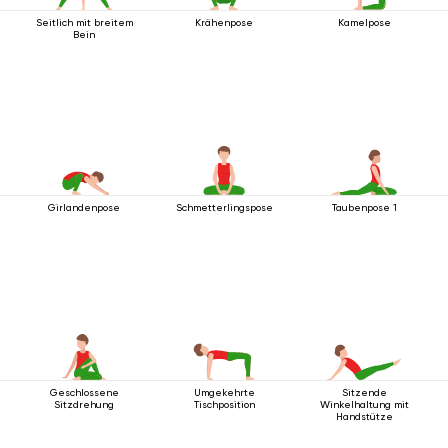
Seitlich mit breitem
Krähenpose
Kamelpose
Bein
Girlandenpose
Schmetterlingspose
Taubenpose 1
Geschlossene
Umgekehrte
Sitzende
Sitzdrehung
Tischposition
Winkelhaltung mit
Handstütze