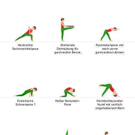
Verdrehte
Stehende
Pyramidenpose mit
Seitenwinkelpose
Dehnübung für
nach vorne
gestreckte Beine
gestreckten Armen
mit Gurt
Erweiterte
Halbe Hanuman-
Herabschauender
Echsenpose 1
Pose
Hund mit seitlich
angehobenem Bein