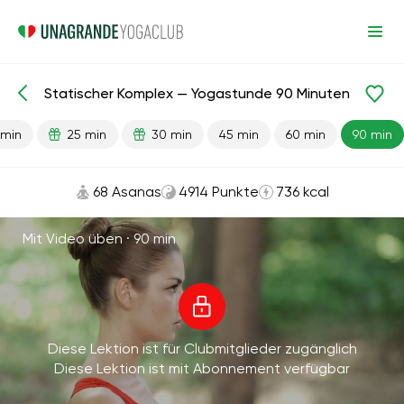
Statischer Komplex — Yogastunde 90 Minuten
Fertige Lektionen
Energie
 min
25 min
30 min
45 min
60 min
90 min
68 Asanas
4914 Punkte
736 kcal
Mit Video üben ·
90 min
Diese Lektion ist für Clubmitglieder zugänglich
Diese Lektion ist mit Abonnement verfügbar