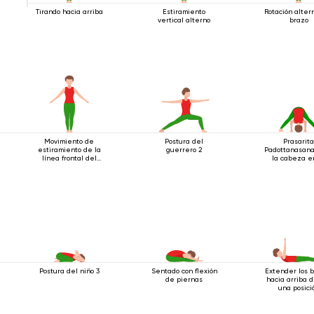
Tirando hacia arriba
Estiramiento
Rotación alter
vertical alterno
brazo
Movimiento de
Postura del
Prasarit
estiramiento de la
guerrero 2
Padottanasana
línea frontal del
la cabeza e
cuerpo.
suelo
Postura del niño 3
Sentado con flexión
Extender los 
de piernas
hacia arriba 
una posici
acostada