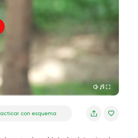
sueños matutinos
01:34
Voz del instructor
frescura del bosque
05:00
Música
lluvia de verano
02:00
silencio de montaña
02:00
brisa marina
02:00
la voz del viento
02:00
bosque de primavera
02:00
racticar con esquema