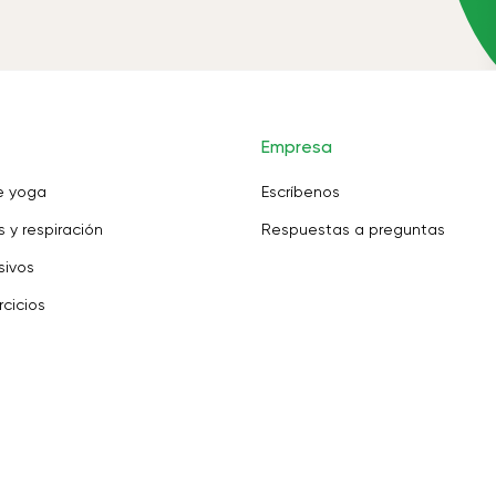
Empresa
e yoga
Escríbenos
 y respiración
Respuestas a preguntas
sivos
rcicios