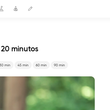
 20 minutos
Cuello sano
20 min
30 min
45 min
60 min
90 min
vuelo del alma
01:44
paz interior
01:27