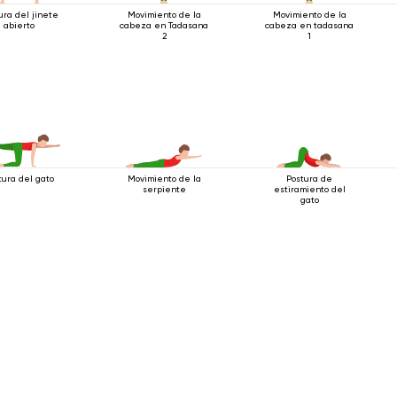
ura del jinete
Movimiento de la
Movimiento de la
abierto
cabeza en Tadasana
cabeza en tadasana
2
1
tura del gato
Movimiento de la
Postura de
serpiente
estiramiento del
gato