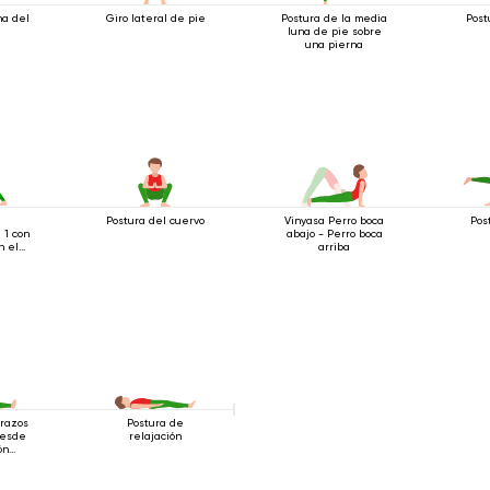
na del
Giro lateral de pie
Postura de la media
Post
luna de pie sobre
una pierna
a
Postura del cuervo
Vinyasa Perro boca
Pos
 1 con
abajo - Perro boca
n el
arriba
brazos
Postura de
desde
relajación
ón