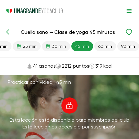
Cuello sano — Clase de yoga 45 minutos
Lecciones preparadas
Cabeza
Cuello
 min
25 min
30 min
45 min
60 min
90 min
41 asanas
2212 puntos
319 kcal
Practicar con video ·
45 min
Esta lección está disponible para miembros del club
Esta lección es accesible por suscripción