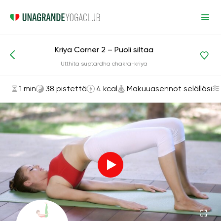
Kriya Corner 2 – Puoli siltaa
Asanat ja harjoitukset
Makuuasennot selälläsi
Utthita suptardha chakra-kriya
1 min
38 pistettä
4 kcal
Makuuasennot selälläsi