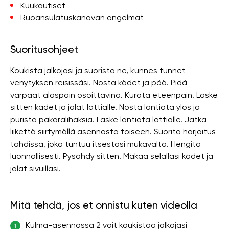
Kuukautiset
Ruoansulatuskanavan ongelmat
Suoritusohjeet
Koukista jalkojasi ja suorista ne, kunnes tunnet
venytyksen reisissäsi. Nosta kädet ja pää. Pidä
varpaat alaspäin osoittavina. Kurota eteenpäin. Laske
sitten kädet ja jalat lattialle. Nosta lantiota ylös ja
purista pakaralihaksia. Laske lantiota lattialle. Jatka
liikettä siirtymällä asennosta toiseen. Suorita harjoitus
tahdissa, joka tuntuu itsestäsi mukavalta. Hengitä
luonnollisesti. Pysähdy sitten. Makaa selälläsi kädet ja
jalat sivuillasi.
Mitä tehdä, jos et onnistu kuten videolla
Kulma-asennossa 2 voit koukistaa jalkojasi
1