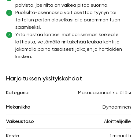
polvista, jos niitä on vaikea pitää suorina.
Puolisilta-asennossa voit asettaa tyynyn tai
2
taitellun peiton alaselkäsi alle paremman tuen
saamiseksi.
Yritä nostaa lantiosi mahdollisimman korkealle
3
lattiasta, vetämällä rintakehää leukaa kohti ja
jakamalla paino tasaisesti jalkojen ja hartioiden
kesken.
Harjoituksen yksityiskohdat
Kategoria
Makuuasennot selälläsi
Mekaniikka
Dynaaminen
Vaikeustaso
Aloittelijoille
Kesto
1 minuutti