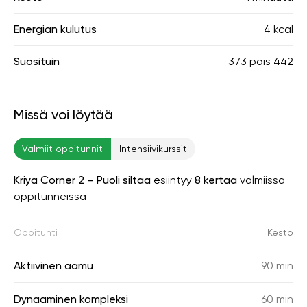
Energian kulutus
4 kcal
Suosituin
373
pois
442
Missä voi löytää
Valmiit oppitunnit
Intensiivikurssit
Kriya Corner 2 – Puoli siltaa
esiintyy
8 kertaa
valmiissa
oppitunneissa
Oppitunti
Kesto
Aktiivinen aamu
90 min
Dynaaminen kompleksi
60 min