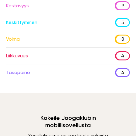
Kestävyys
9
Keskittyminen
5
Voima
8
Liikkuvuus
4
Tasapaino
4
Kokeile Joogaklubin
mobiilisovellusta
Sovelluksessa on saatavilla valmiita