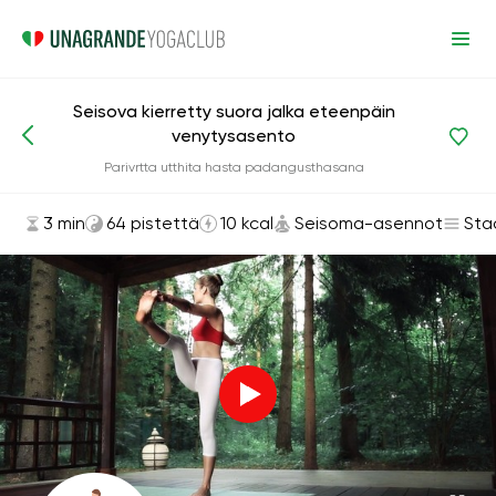
Seisova kierretty suora jalka eteenpäin
venytysasento
Asanat ja harjoitukset
Seisoma-asennot
Parivrtta utthita hasta padangusthasana
3 min
64 pistettä
10 kcal
Seisoma-asennot
Sta