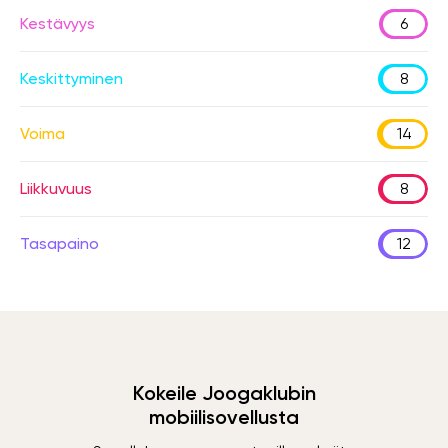
Kestävyys
6
Keskittyminen
8
Voima
14
Liikkuvuus
8
Tasapaino
12
Kokeile Joogaklubin
mobiilisovellusta