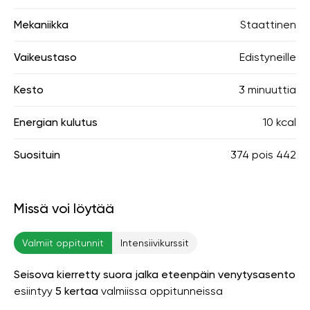
Mekaniikka
Staattinen
Vaikeustaso
Edistyneille
Kesto
3 minuuttia
Energian kulutus
10 kcal
Suosituin
374
pois
442
Missä voi löytää
Valmiit oppitunnit
Intensiivikurssit
Seisova kierretty suora jalka eteenpäin venytysasento
esiintyy
5 kertaa
valmiissa oppitunneissa