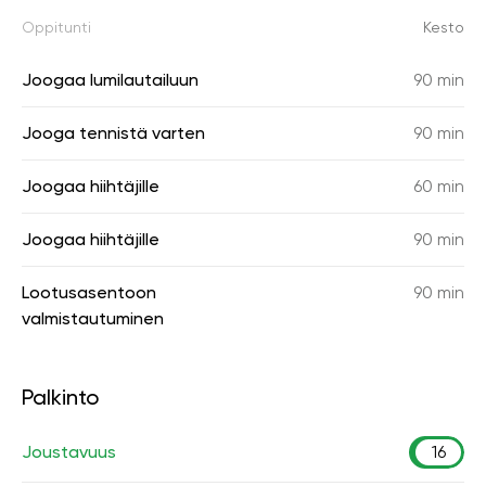
Oppitunti
Kesto
Joogaa lumilautailuun
90 min
Jooga tennistä varten
90 min
Joogaa hiihtäjille
60 min
Joogaa hiihtäjille
90 min
Lootusasentoon
90 min
valmistautuminen
Palkinto
Joustavuus
16