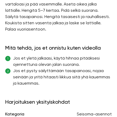
vartaloasi ja pää vasemmalle. Aseta oikea jalka
lattialle. Hengitä 5–7 kertaa. Pidä selkä suorana.
Säilytä tasapainosi. Hengitä tasaisesti ja rauhallisesti.
Koukista sitten vasenta jalkaa ja laske se lattialle.
Palaa vuoriasentoon.
Mitä tehdä, jos et onnistu kuten videolla
Jos et yletä jalkaasi, käytä hihnaa pitääksesi
1
ojennettuna olevan jalan suorana.
Jos et pysty säilyttämään tasapainoasi, nojaa
2
seinään ja yritä hitaasti liikkua siitä yhä kauemmas
ja kauemmas.
Harjoituksen yksityiskohdat
Kategoria
Seisoma-asennot