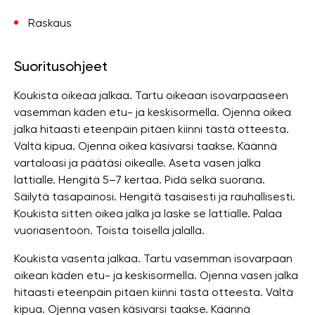
Raskaus
Suoritusohjeet
Koukista oikeaa jalkaa. Tartu oikeaan isovarpaaseen
vasemman käden etu- ja keskisormella. Ojenna oikea
jalka hitaasti eteenpäin pitäen kiinni tästä otteesta.
Vältä kipua. Ojenna oikea käsivarsi taakse. Käännä
vartaloasi ja päätäsi oikealle. Aseta vasen jalka
lattialle. Hengitä 5–7 kertaa. Pidä selkä suorana.
Säilytä tasapainosi. Hengitä tasaisesti ja rauhallisesti.
Koukista sitten oikea jalka ja laske se lattialle. Palaa
vuoriasentoon. Toista toisella jalalla.
Koukista vasenta jalkaa. Tartu vasemman isovarpaan
oikean käden etu- ja keskisormella. Ojenna vasen jalka
hitaasti eteenpäin pitäen kiinni tästä otteesta. Vältä
kipua. Ojenna vasen käsivarsi taakse. Käännä