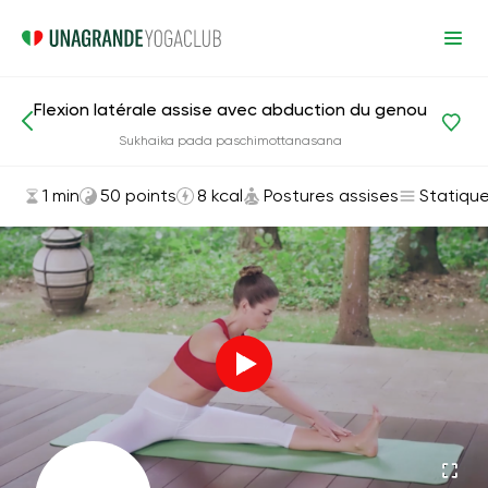
Flexion latérale assise avec abduction du genou
Asanas et exercices
Postures assises
Sukhaika pada paschimottanasana
1 min
50 points
8 kcal
Postures assises
Statiqu