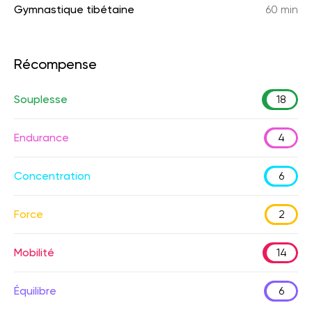
Gymnastique tibétaine
60 min
Récompense
Souplesse
18
Endurance
4
Concentration
6
Force
2
Mobilité
14
Équilibre
6