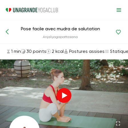
Pose facile avec mudra de salutation
Asanas et exercices
Postures assises
Anjaliyogapattasana
1 min
30 points
2 kcal
Postures assises
Statiqu