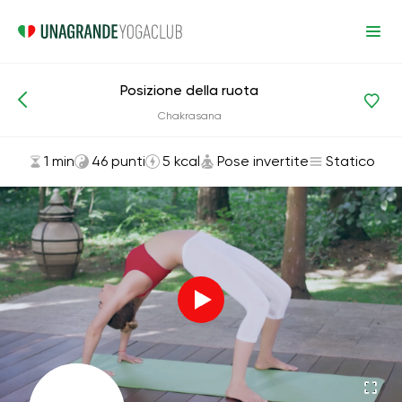
Posizione della ruota
Asana ed esercizi
Pose invertite
Chakrasana
1 min
46 punti
5 kcal
Pose invertite
Statico