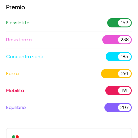
Premio
Flessibilità
159
Resistenza
238
Concentrazione
185
Forza
261
Mobilità
191
Equilibrio
207