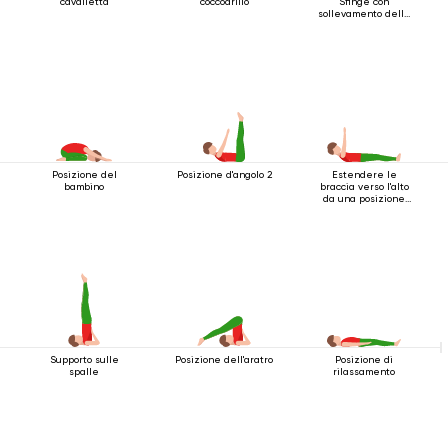
cavalletta
coccodrillo
Sfinge con
sollevamento della
gamba
Posizione del
Posizione d'angolo 2
Estendere le
bambino
braccia verso l'alto
da una posizione
sdraiata
Supporto sulle
Posizione dell'aratro
Posizione di
spalle
rilassamento