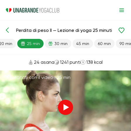
Perdita di peso II — Lezione di yoga 25 minuti
Lezioni pronte
Avanzato
Perdita di peso
20 min
25 min
30 min
45 min
60 min
90 mi
24 asana
1241 punti
138 kcal
Esercitati con il video ·
25 min