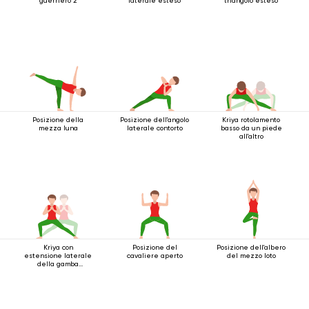
guerriero 2
laterale esteso
triangolo esteso
Posizione della
Posizione dell'angolo
Kriya rotolamento
mezza luna
laterale contorto
basso da un piede
all'altro
Kriya con
Posizione del
Posizione dell'albero
estensione laterale
cavaliere aperto
del mezzo loto
della gamba
accovacciata