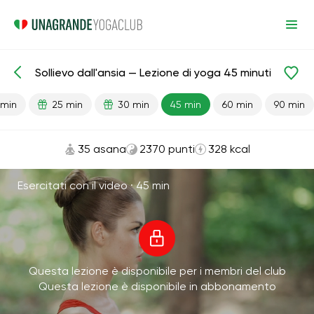
Sollievo dall'ansia — Lezione di yoga 45 minuti
Lezioni pronte
Depressione
Antistress
 min
25 min
30 min
45 min
60 min
90 min
35 asana
2370 punti
328 kcal
Esercitati con il video ·
45 min
Questa lezione è disponibile per i membri del club
Questa lezione è disponibile in abbonamento