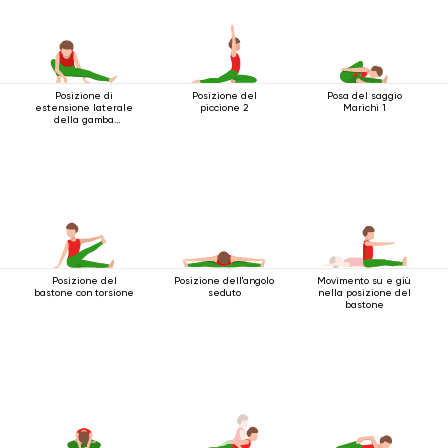
Posizione di
Posizione del
Posa del saggio
estensione laterale
piccione 2
Marichi 1
della gamba
accovacciata
Posizione del
Posizione dell'angolo
Movimento su e giù
bastone con torsione
seduto
nella posizione del
bastone