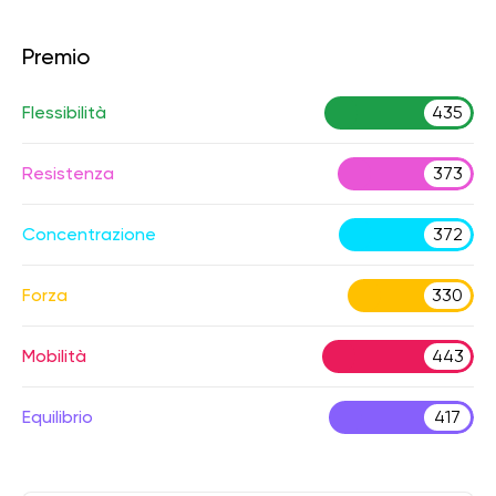
Premio
Flessibilità
435
Resistenza
373
Concentrazione
372
Forza
330
Mobilità
443
Equilibrio
417