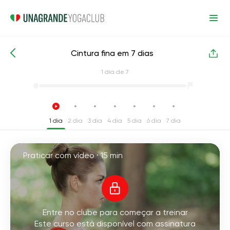
Cintura fina em 7 dias
Cursos de yoga intensivos
Cintura
1
dia de 7
1 dia
2 dia
3 dia
4 dia
5 dia
6 dia
7 dia
Praticar com vídeo ·
15 min
Entre no clube para começar a treinar
Este curso está disponível com assinatura