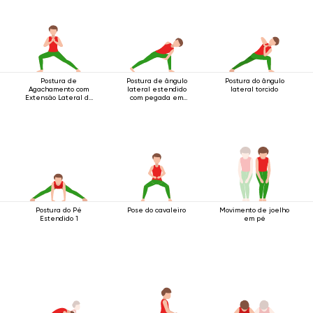
Postura de
Postura de ângulo
Postura do ângulo
Agachamento com
lateral estendido
lateral torcido
Extensão Lateral da
com pegada em
Perna
anel abaixo do
joelho
Postura do Pé
Pose do cavaleiro
Movimento de joelho
Estendido 1
em pé