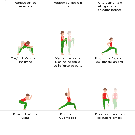
Rotação em pé
Rotação pélvica em
Fortalecimento e
relaxada
pé
alongamento do
assoalho pélvico
Torção do Cavaleiro
Kriya em pé sobre
Postura de Estocada
Inclinado
uma perna com o
do Filho de Anjana
joelho junto ao peito
Pose do Elefante
Postura do
Rotações alternadas
Velho
Guerreiro 1
do quadril em pé