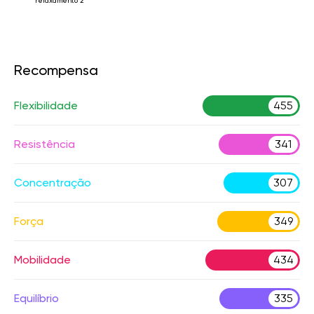
relaxamento 2
Recompensa
Flexibilidade
455
Resistência
341
Concentração
307
Força
349
Mobilidade
434
Equilíbrio
335