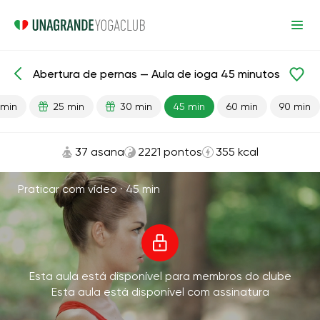
Abertura de pernas — Aula de ioga 45 minutos
Aulas prontas
Flexibilidade
 min
25 min
30 min
45 min
60 min
90 min
37 asana
2221 pontos
355 kcal
Praticar com vídeo ·
45 min
Esta aula está disponível para membros do clube
Esta aula está disponível com assinatura