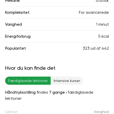
Mekanik
Statisk
Kompleksitet
For avancerede
Varighed
1 minut
Energiforbrug
5 kcal
Popularitet
323
ud af
442
Hvor du kan finde det
Færdiglavede lektioner
Intensive kurser
Håndtryksstilling
findes
7 gange
i færdiglavede
lektioner
Lektion
Varighed