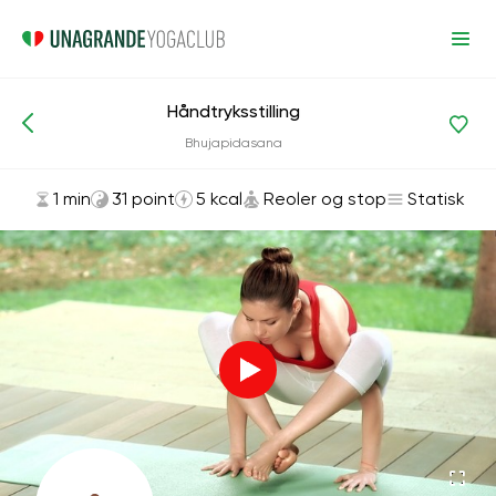
Håndtryksstilling
Asanas og øvelser
Reoler og stop
Bhujapidasana
1 min
31 point
5 kcal
Reoler og stop
Statisk