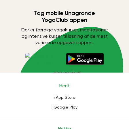
Tag mobile Unagrande
YogaClub appen
Der er færdige yogakurser, meditationer
og intensive kurser til løsning af de mest
varierede opgaver i appen.
Hent
i App Store
i Google Play
Nyttig