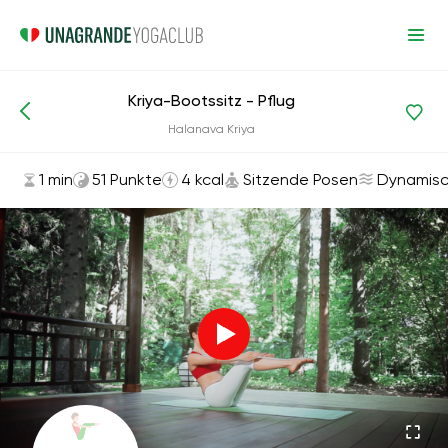
Kriya-Bootssitz - Pflug
Asanas und Übungen
Sitzende Posen
Halanava Kriya
1 min
51 Punkte
4 kcal
Sitzende Posen
Dynamis