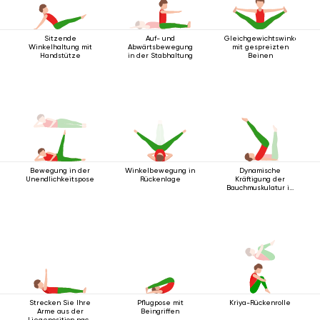
Sitzende
Auf- und
Gleichgewichtswinkelhalt
Winkelhaltung mit
Abwärtsbewegung
mit gespreizten
Handstütze
in der Stabhaltung
Beinen
Bewegung in der
Winkelbewegung in
Dynamische
Unendlichkeitspose
Rückenlage
Kräftigung der
Bauchmuskulatur in
Rückenlage
Strecken Sie Ihre
Pflugpose mit
Kriya-Rückenrolle
Arme aus der
Beingriffen
Liegeposition nach