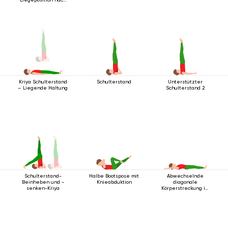
oben
Schulterstand
Unterstützter
Kriya Schulterstand
Schulterstand 2
– Liegende Haltung
Halbe Bootspose mit
Abwechselnde
Schulterstand-
Knieabduktion
diagonale
Beinheben und -
Körperstreckung im
senken-Kriya
Liegen