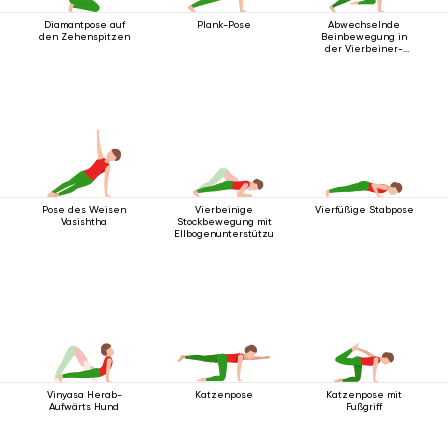
Diamantpose auf
Plank-Pose
Abwechselnde
den Zehenspitzen
Beinbewegung in
der Vierbeiner-
Stabhaltung
Pose des Weisen
Vierbeinige
Vierfüßige Stabpose
Vasishtha
Stockbewegung mit
Ellbogenunterstützung
Vinyasa Herab-
Katzenpose
Katzenpose mit
Aufwärts Hund
Fußgriff