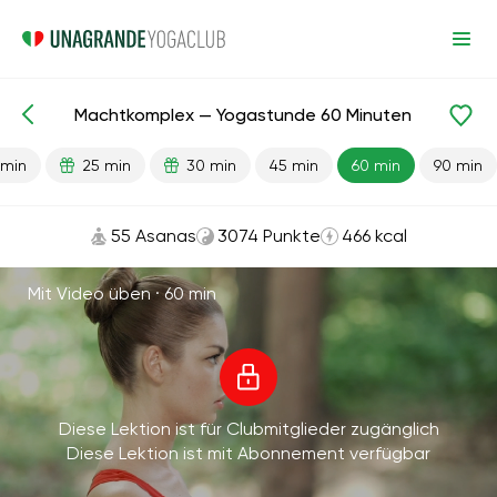
Machtkomplex — Yogastunde 60 Minuten
Fertige Lektionen
Stärke
 min
25 min
30 min
45 min
60 min
90 min
55 Asanas
3074 Punkte
466 kcal
Mit Video üben ·
60 min
Diese Lektion ist für Clubmitglieder zugänglich
Diese Lektion ist mit Abonnement verfügbar