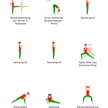
Vorwärtsdehnung
Kriya: Stehende
Sonnengruß
der Beine in
Vorwärtsbeuge –
Tadasana
Plank
Sonnengruß
Sonnengruß
Squat Side Leg
Extension Kriya
Gestreckte
Seitliche
Reiterstellung auf