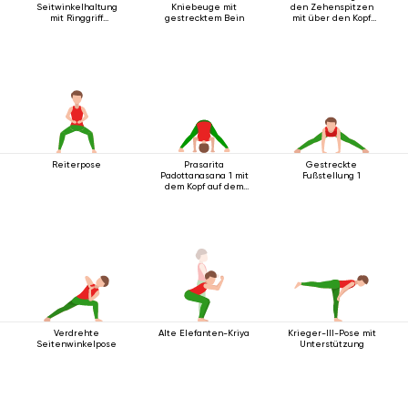
Seitwinkelhaltung
Kniebeuge mit
den Zehenspitzen
mit Ringgriff
gestrecktem Bein
mit über den Kopf
unterhalb des Knies
ausgestreckten
Armen.
Reiterpose
Prasarita
Gestreckte
Padottanasana 1 mit
Fußstellung 1
dem Kopf auf dem
Boden
Verdrehte
Alte Elefanten-Kriya
Krieger-III-Pose mit
Seitenwinkelpose
Unterstützung