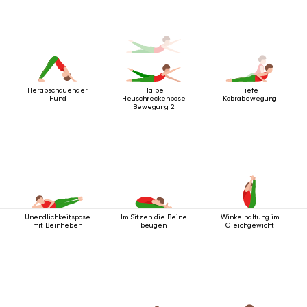
Herabschauender
Halbe
Tiefe
Hund
Heuschreckenpose
Kobrabewegung
Bewegung 2
Unendlichkeitspose
Im Sitzen die Beine
Winkelhaltung im
mit Beinheben
beugen
Gleichgewicht