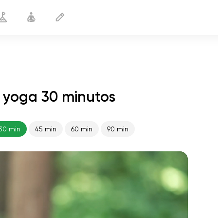
e yoga 30 minutos
Pérdida de peso II
30 min
30 min
45 min
60 min
90 min
vuelo del alma
01:44
paz interior
01:27