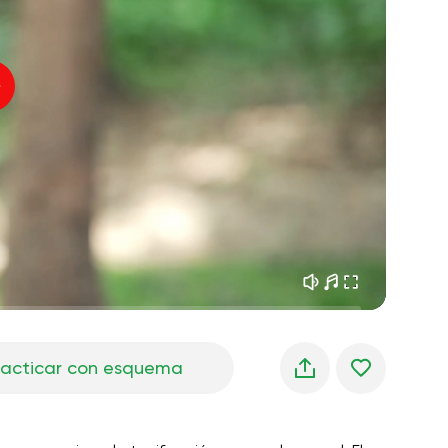
sueños matutinos
01:34
Voz del instructor
frescura del bosque
05:00
Música
lluvia de verano
02:00
silencio de montaña
02:00
brisa marina
02:00
la voz del viento
02:00
bosque de primavera
02:00
racticar con esquema