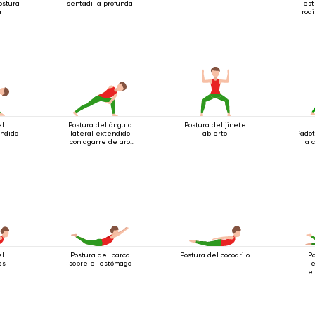
ostura
sentadilla profunda
est
a
rod
el
Postura del ángulo
Postura del jinete
endido
lateral extendido
abierto
Padot
con agarre de aro
la 
debajo de la rodilla
el
Postura del barco
Postura del cocodrilo
Po
es
sobre el estómago
e
e