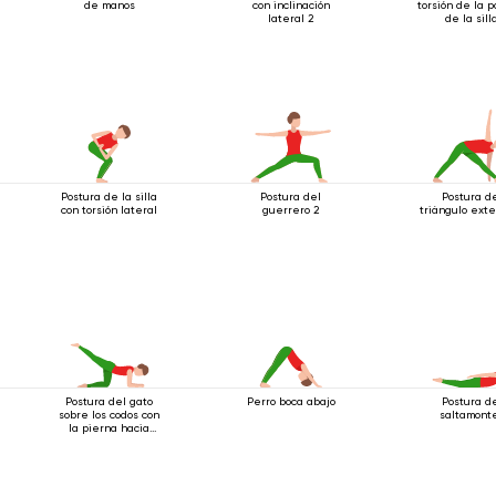
de manos
con inclinación
torsión de la p
lateral 2
de la sill
Postura de la silla
Postura del
Postura d
con torsión lateral
guerrero 2
triángulo ext
Postura del gato
Perro boca abajo
Postura d
sobre los codos con
saltamont
la pierna hacia
atrás