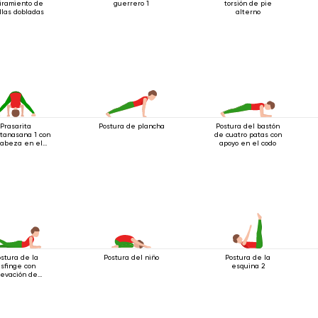
iramiento de
guerrero 1
torsión de pie
illas dobladas
alterno
Prasarita
Postura de plancha
Postura del bastón
tanasana 1 con
de cuatro patas con
cabeza en el
apoyo en el codo
suelo
stura de la
Postura del niño
Postura de la
sfinge con
esquina 2
levación de
piernas