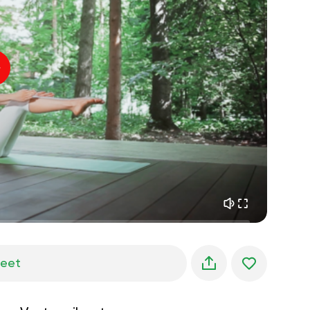
sisäinen rauha
01:27
aamun unelmat
01:34
metsän viileys
05:00
Ohjaajan ääni
kesäsade
02:00
vuoren hiljaisuus
02:00
merituuli
02:00
tuulen ääni
02:00
kevätmetsä
02:00
jeet