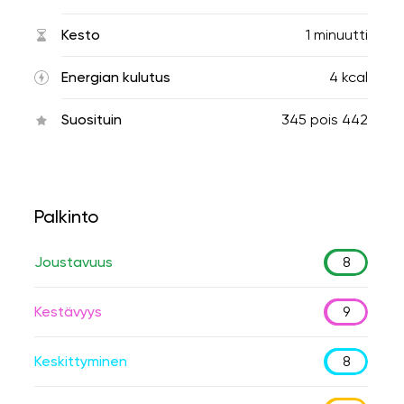
Kesto
1 minuutti
Energian kulutus
4 kcal
Suosituin
345
pois
442
Palkinto
Joustavuus
8
Kestävyys
9
Keskittyminen
8