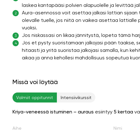
laskea kantapääsi polvien alapuolelle ja levittää ja
Aura-asennossa voit asettaa jalkasi lattian sijaan tu
2
olevalle tuelle, jos niitä on vaikea asettaa lattia
vuoksi.
Jos niskassasi on liikaa jännitystä, lopeta tämä harj
3
Jos et pysty suoristamaan jalkojasi pään taakse, s
4
hitaasti ja yritä suoristaa jalkojasi samalla, kun ke
aikaa ja anna kehollesi mahdollisuus sopeutua kuo
Missä voi löytää
Valmiit oppitunnit
Intensiivikurssit
Kriya-veneessä istuminen – auraus
esiintyy
5 kertaa
va
Aihe
Nimi