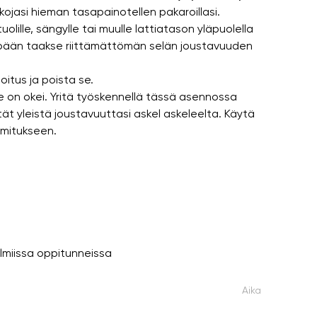
lkojasi hieman tasapainotellen pakaroillasi.
olille, sängylle tai muulle lattiatason yläpuolella
lle pään taakse riittämättömän selän joustavuuden
oitus ja poista se.
e on okei. Yritä työskennellä tässä asennossa
hität yleistä joustavuuttasi askel askeleelta. Käytä
rmitukseen.
lmiissa oppitunneissa
Aika