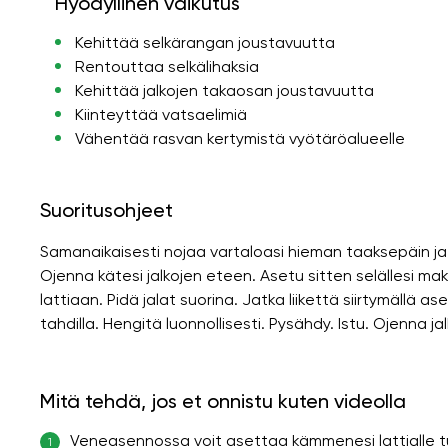
Hyödyllinen vaikutus
Kehittää selkärangan joustavuutta
Rentouttaa selkälihaksia
Kehittää jalkojen takaosan joustavuutta
Kiinteyttää vatsaelimiä
Vähentää rasvan kertymistä vyötäröalueelle
Suoritusohjeet
Samanaikaisesti nojaa vartaloasi hieman taaksepäin ja 
Ojenna kätesi jalkojen eteen. Asetu sitten selällesi m
lattiaan. Pidä jalat suorina. Jatka liikettä siirtymällä a
tahdilla. Hengitä luonnollisesti. Pysähdy. Istu. Ojenna 
Mitä tehdä, jos et onnistu kuten videolla
Veneasennossa voit asettaa kämmenesi lattialle t
1