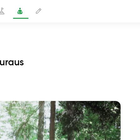
auraus
Kriya-veneessä istuminen – auraus
1 min
sielun lento
01:44