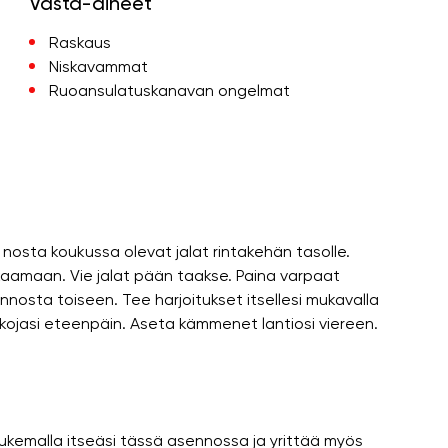
Vasta-aiheet
Raskaus
Niskavammat
Ruoansulatuskanavan ongelmat
nosta koukussa olevat jalat rintakehän tasolle.
akaamaan. Vie jalat pään taakse. Paina varpaat
sennosta toiseen. Tee harjoitukset itsellesi mukavalla
jalkojasi eteenpäin. Aseta kämmenet lantiosi viereen.
ukemalla itseäsi tässä asennossa ja yrittää myös