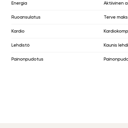
Energia
Aktiivinen
Ruoansulatus
Terve mak
Kardio
Kardiokomp
Lehdistö
Kaunis lehd
Painonpudotus
Painonpudot