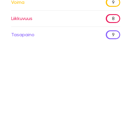
Voima
9
Liikkuvuus
8
Tasapaino
9