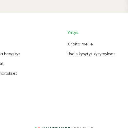
Yritys
Kirjoita meille
ja hengitys
Usein kysytyt kysymykset
sit
rjoitukset