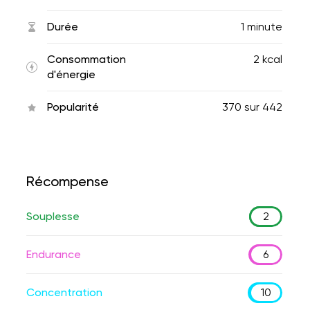
Durée
1 minute
Consommation
2 kcal
d'énergie
Popularité
370
sur
442
Récompense
Souplesse
2
Endurance
6
Concentration
10