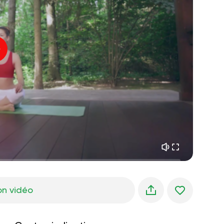
paix intérieure
01:27
rêves du matin
01:34
fraîcheur de la forêt
05:00
Voix de l'instructeur
pluie d'été
02:00
silence des montagnes
02:00
brise de mer
02:00
la voix du vent
02:00
forêt de printemps
02:00
on vidéo