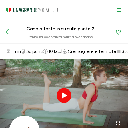
Cane a testa in su sulle punte 2
Asana ed esercizi
Cremagliere e fermate
Utthitaika padordhva mukha svanasana
1 min
36 punti
10 kcal
Cremagliere e fermate
St