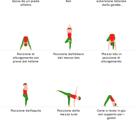
basso da un piede
Kali
estensione laterale
all'altro
della gamba
accovacciata
Posizione di
Posizione dell'albero
Mezzo loto in
allungamento con
del mezzo loto
posizione di
presa del tallone
allungamento
Posizione dell'aquila
Posizione della
Cane a testa in giù
mezza luna
con supporto per i
gomiti