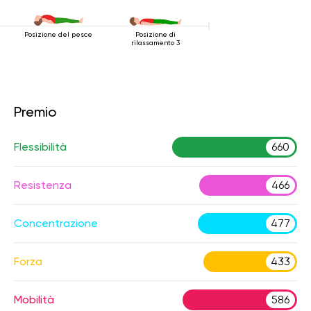
Posizione del pesce
Posizione di
rilassamento 3
Premio
Flessibilità
660
Resistenza
466
Concentrazione
477
Forza
433
Mobilità
586