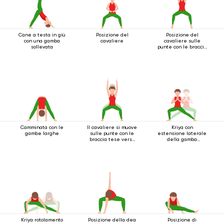
Cane a testa in giù
Posizione del
Posizione del
con una gamba
cavaliere
cavaliere sulle
sollevata
punte con le braccia
estese sopra la
testa
Camminata con le
Il cavaliere si muove
Kriya con
gambe larghe
sulle punte con le
estensione laterale
braccia tese verso
della gamba
l'alto
accovacciata
Kriya rotolamento
Posizione della dea
Posizione di