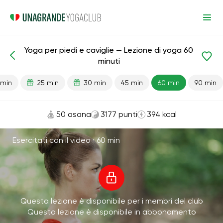
Yoga per piedi e caviglie — Lezione di yoga 60
Lezioni pronte
Gambe
Giunti
minuti
 min
25 min
30 min
45 min
60 min
90 min
50 asana
3177 punti
394 kcal
Esercitati con il video ·
60 min
Questa lezione è disponibile per i membri del club
Questa lezione è disponibile in abbonamento