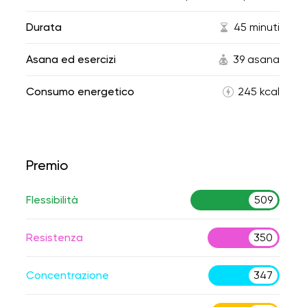
Durata
45 minuti
Asana ed esercizi
39 asana
Consumo energetico
245 kcal
Premio
Flessibilità
509
Resistenza
350
Concentrazione
347