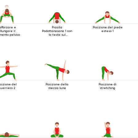
afforzare e
Prasita
Posizione del piede
llungare il
Padottanasana 1 con
esteso 1
mento pelvico
la testa sul
pavimento
sizione del
Posizione della
Posizione di
uerriero 2
mezza luna
stretching