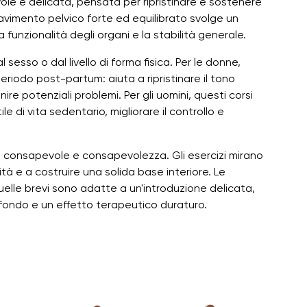
le e delicata, pensata per ripristinare e sostenere
pavimento pelvico forte ed equilibrato svolge un
funzionalità degli organi e la stabilità generale.
sesso o dal livello di forma fisica. Per le donne,
riodo post-partum: aiuta a ripristinare il tono
re potenziali problemi. Per gli uomini, questi corsi
le di vita sedentario, migliorare il controllo e
e consapevole e consapevolezza. Gli esercizi mirano
ità e a costruire una solida base interiore. Le
uelle brevi sono adatte a un'introduzione delicata,
fondo e un effetto terapeutico duraturo.