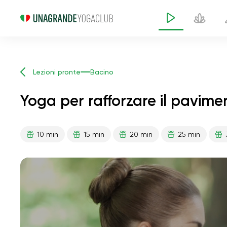
Lezioni pronte
Bacino
Yoga per rafforzare il pavime
10 min
15 min
20 min
25 min