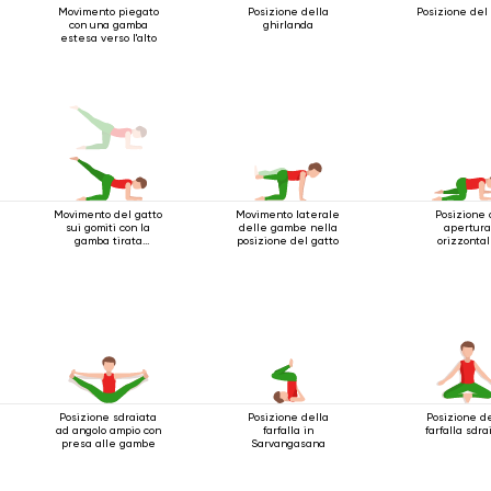
Movimento piegato
Posizione della
Posizione del
con una gamba
ghirlanda
estesa verso l'alto
Movimento del gatto
Movimento laterale
Posizione 
sui gomiti con la
delle gambe nella
apertura
gamba tirata
posizione del gatto
orizzonta
indietro
dell'anca
Posizione sdraiata
Posizione della
Posizione d
ad angolo ampio con
farfalla in
farfalla sdra
presa alle gambe
Sarvangasana