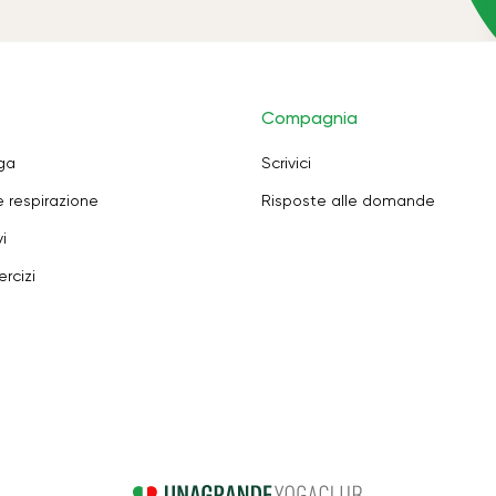
Compagnia
oga
Scrivici
e respirazione
Risposte alle domande
i
rcizi