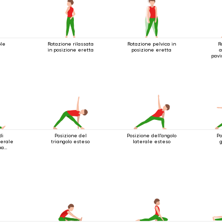
ole
Rotazione rilassata
Rotazione pelvica in
R
in posizione eretta
posizione eretta
a
pavi
di
Posizione del
Posizione dell'angolo
Po
terale
triangolo esteso
laterale esteso
g
ba
ta