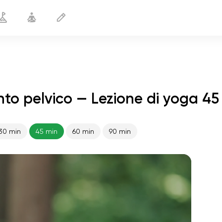
nto pelvico — Lezione di yoga 45
30 min
45 min
60 min
90 min
volo dell'anima
01:44
pace interiore
01:27