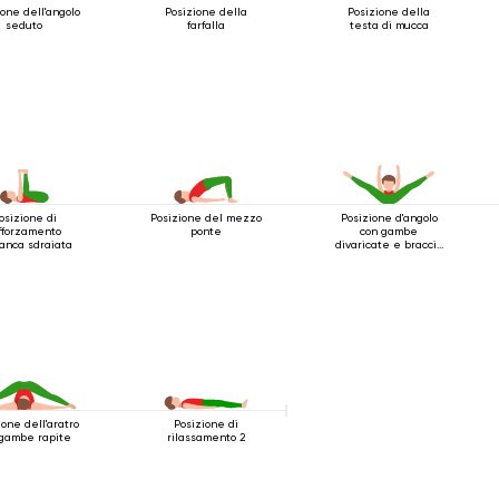
ione dell'angolo
Posizione della
Posizione della
seduto
farfalla
testa di mucca
osizione di
Posizione del mezzo
Posizione d'angolo
fforzamento
ponte
con gambe
'anca sdraiata
divaricate e braccia
estese in avanti
ione dell'aratro
Posizione di
 gambe rapite
rilassamento 2