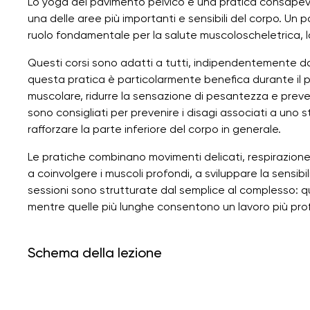
Lo yoga del pavimento pelvico è una pratica consapevo
una delle aree più importanti e sensibili del corpo. Un 
ruolo fondamentale per la salute muscoloscheletrica, la 
Questi corsi sono adatti a tutti, indipendentemente dal 
questa pratica è particolarmente benefica durante il pe
muscolare, ridurre la sensazione di pesantezza e preveni
sono consigliati per prevenire i disagi associati a uno sti
rafforzare la parte inferiore del corpo in generale.
Le pratiche combinano movimenti delicati, respirazion
a coinvolgere i muscoli profondi, a sviluppare la sensibil
sessioni sono strutturate dal semplice al complesso: q
mentre quelle più lunghe consentono un lavoro più pro
Schema della lezione