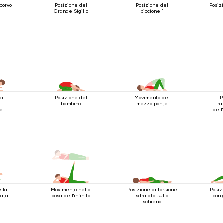
 corvo
Posizione del
Posizione del
Posiz
Grande Sigillo
piccione 1
di
Posizione del
Movimento del
P
bambino
mezzo ponte
ra
le
dell
ella
Movimento nella
Posizione di torsione
Posiz
iata
posa dell'infinito
sdraiata sulla
con
schiena