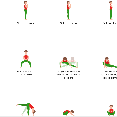
Saluto al sole
Saluto al sole
Saluto al s
Posizione del
Kriya rotolamento
Posizione 
cavaliere
basso da un piede
estensione la
all'altro
della gam
accovaccia