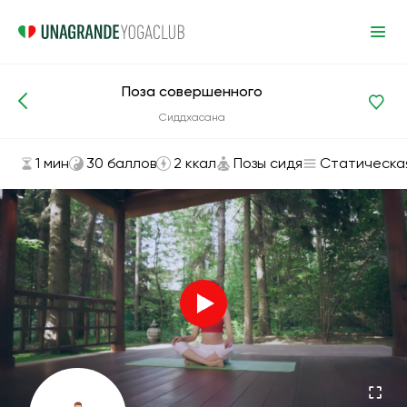
Поза совершенного
Асаны и упражнения
Позы сидя
Сиддхасана
1 мин
30 баллов
2 ккал
Позы сидя
Статическа