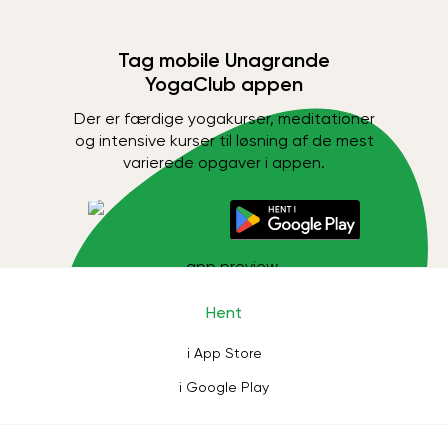
Tag mobile Unagrande
YogaClub appen
Der er færdige yogakurser, meditationer
og intensive kurser til løsning af de mest
varierede opgaver i appen.
Hent
i App Store
i Google Play