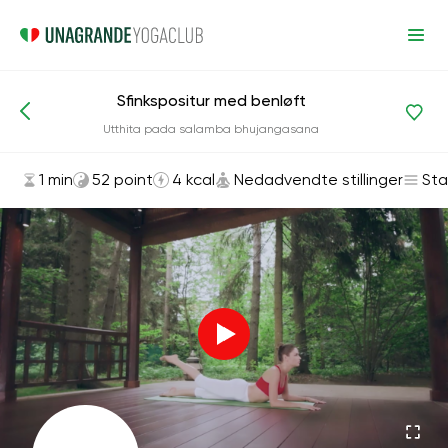
Sfinkspositur med benløft
Asanas og øvelser
Nedadvendte stillinger
Utthita pada salamba bhujangasana
1 min
52 point
4 kcal
Nedadvendte stillinger
Sta