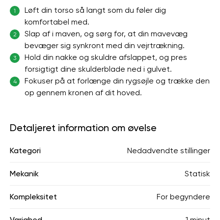
Løft din torso så langt som du føler dig
1
komfortabel med.
Slap af i maven, og sørg for, at din mavevæg
2
bevæger sig synkront med din vejrtrækning.
Hold din nakke og skuldre afslappet, og pres
3
forsigtigt dine skulderblade ned i gulvet.
Fokuser på at forlænge din rygsøjle og trække den
4
op gennem kronen af ​​dit hoved.
Detaljeret information om øvelse
Kategori
Nedadvendte stillinger
Mekanik
Statisk
Kompleksitet
For begyndere
Varighed
1 minut