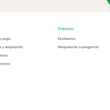
Empresa
e yoga
Escríbenos
 y respiración
Respuestas a preguntas
sivos
rcicios