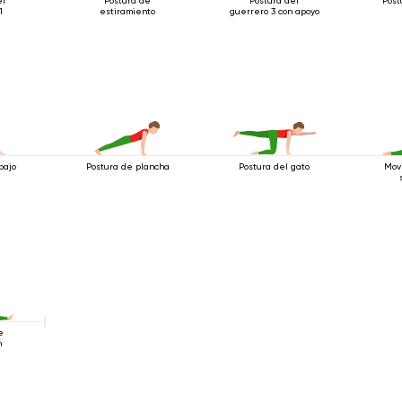
el
Postura de
Postura del
Post
1
estiramiento
guerrero 3 con apoyo
bajo
Postura de plancha
Postura del gato
Mov
e
n