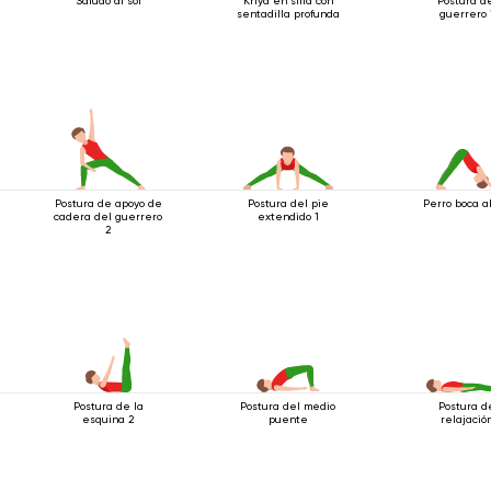
Saludo al sol
Kriya en silla con
Postura d
sentadilla profunda
guerrero 
Postura de apoyo de
Postura del pie
Perro boca a
cadera del guerrero
extendido 1
2
Postura de la
Postura del medio
Postura d
esquina 2
puente
relajació