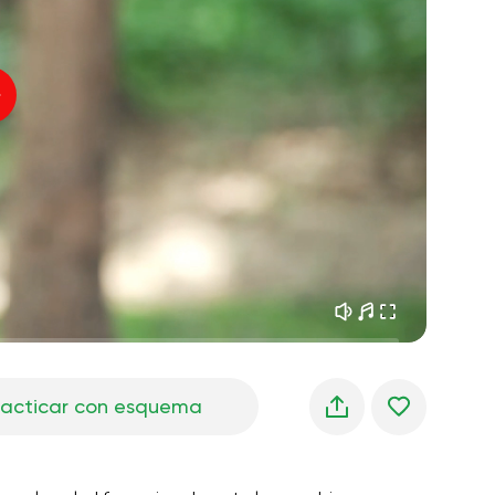
sueños matutinos
01:34
Voz del instructor
frescura del bosque
05:00
Música
lluvia de verano
02:00
silencio de montaña
02:00
brisa marina
02:00
la voz del viento
02:00
bosque de primavera
02:00
racticar con esquema