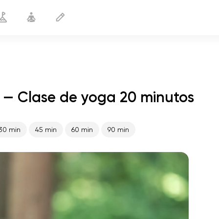
 — Clase de yoga 20 minutos
Yoga durante la menopausia
20 min
30 min
45 min
60 min
90 min
vuelo del alma
01:44
paz interior
01:27