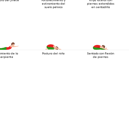
ura del jinete
Fortalecimiento y
Kriya lateral con
estiramiento del
piernas extendidas
suelo pélvico
en sentadilla
imiento de la
Postura del niño
Sentado con flexión
serpiente
de piernas