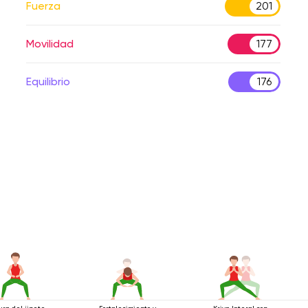
Fuerza
201
Movilidad
177
Equilibrio
176