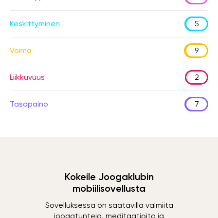
Keskittyminen
5
Voima
9
Liikkuvuus
2
Tasapaino
7
Kokeile Joogaklubin
mobiilisovellusta
Sovelluksessa on saatavilla valmiita
joogatunteja, meditaatioita ja