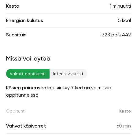
Kesto
1 minuutti
Energian kulutus
5 kcal
Suosituin
323
pois
442
Missä voi löytää
Valmiit oppitunnit
Intensiivikurssit
Käsien paineasento
esiintyy
7 kertaa
valmiissa
oppitunneissa
Oppitunti
Kesto
Vahvat käsivarret
60 min