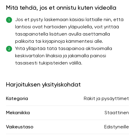
Mitä tehdä, jos et onnistu kuten videolla
Jos et pysty laskemaan käsiäsi lattialle niin, että
1
lantiosi ovat hartioiden yläpuolella, voit yrittää
tasapainotella lisätuen avulla asettamalla
palikoita tai kirjapinoja kämmentesi alle.
Yritä ylläpitää tätä tasapainoa aktivoimalla
2
keskivartalon lihaksia ja jakamalla painosi
tasaisesti tukipisteiden välillä.
Harjoituksen yksityiskohdat
Kategoria
Räkit ja pysäyttimet
Mekaniikka
Staattinen
Vaikeustaso
Edistyneille