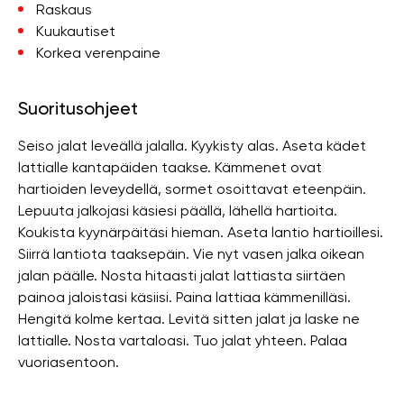
Raskaus
Kuukautiset
Korkea verenpaine
Suoritusohjeet
Seiso jalat leveällä jalalla. Kyykisty alas. Aseta kädet
lattialle kantapäiden taakse. Kämmenet ovat
hartioiden leveydellä, sormet osoittavat eteenpäin.
Lepuuta jalkojasi käsiesi päällä, lähellä hartioita.
Koukista kyynärpäitäsi hieman. Aseta lantio hartioillesi.
Siirrä lantiota taaksepäin. Vie nyt vasen jalka oikean
jalan päälle. Nosta hitaasti jalat lattiasta siirtäen
painoa jaloistasi käsiisi. Paina lattiaa kämmenilläsi.
Hengitä kolme kertaa. Levitä sitten jalat ja laske ne
lattialle. Nosta vartaloasi. Tuo jalat yhteen. Palaa
vuoriasentoon.