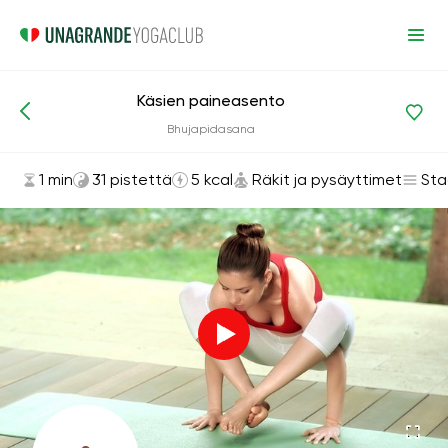
Käsien paineasento
Asanat ja harjoitukset
Räkit ja pysäyttimet
Bhujapidasana
1 min
31 pistettä
5 kcal
Räkit ja pysäyttimet
Sta