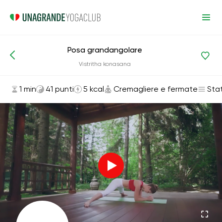
Posa grandangolare
Asana ed esercizi
Cremagliere e fermate
Vistritha konasana
1 min
41 punti
5 kcal
Cremagliere e fermate
Sta