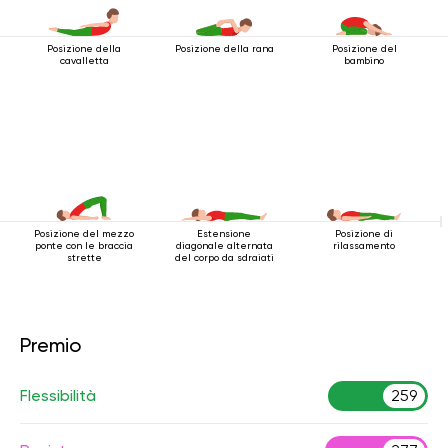
Posizione della
Posizione della rana
Posizione del
cavalletta
bambino
Posizione del mezzo
Estensione
Posizione di
ponte con le braccia
diagonale alternata
rilassamento
strette
del corpo da sdraiati
Premio
Flessibilità
259