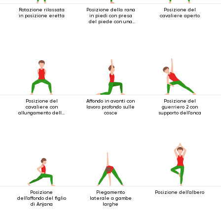
Rotazione rilassata
Posizione della rana
Posizione del
in posizione eretta
in piedi con presa
cavaliere aperto
del piede con una
mano
Posizione del
Affondo in avanti con
Posizione del
cavaliere con
lavoro profondo sulle
guerriero 2 con
allungamento delle
cosce
supporto dell'anca
spalle
Posizione
Piegamento
Posizione dell'albero
dell'affondo del figlio
laterale a gambe
di Anjana
larghe