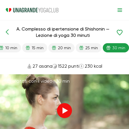
A. Complesso di ipertensione di Shishonin —
Lezioni pronte
Pressione
Lezione di yoga 30 minuti
10 min
15 min
20 min
25 min
30 min
27 asana
1522 punti
230 kcal
Esercitati con il video ·
30 min