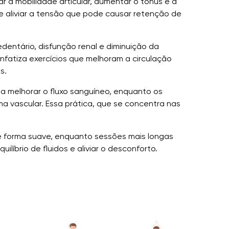
r a mobilidade articular, aumentar o tônus ​​e a
 e aliviar a tensão que pode causar retenção de
dentário, disfunção renal e diminuição da
enfatiza exercícios que melhoram a circulação
s.
m a melhorar o fluxo sanguíneo, enquanto os
a vascular. Essa prática, que se concentra nas
de forma suave, enquanto sessões mais longas
líbrio de fluidos e aliviar o desconforto.