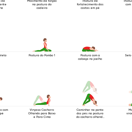
o de
Movimento de torção
Postura de
Postu
rente
na postura da
fortalecimento das
com 
na
cadeira
costas em pé
oleta
Postura do Pombo 1
Postura com a
Selo
cabeça no joelho
to com
Vinyasa Cachorro
Caminhar na ponta
Mo
 pé
Olhando para Baixo
dos pés na postura
vira
e Para Cima
do cachorro olhando
para baixo.