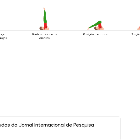
raço
Postura sobre os
Posição de arado
Torçã
ruços
ombros
os do Jornal Internacional de Pesquisa