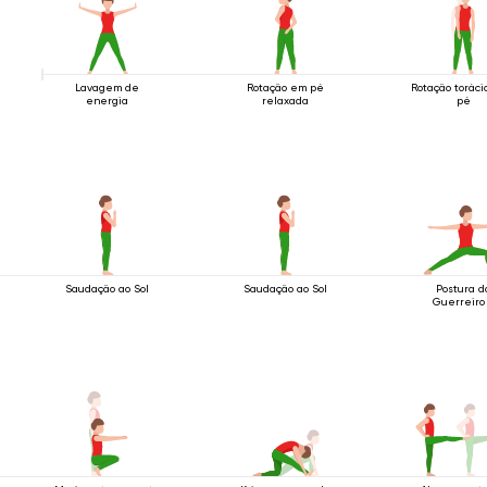
Lavagem de
Rotação em pé
Rotação torác
energia
relaxada
pé
Saudação ao Sol
Saudação ao Sol
Postura d
Guerreiro