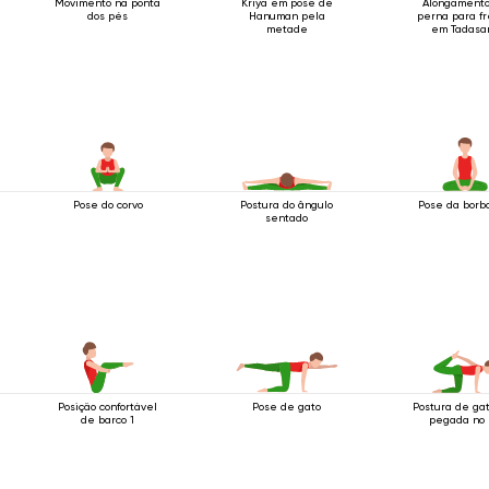
Movimento na ponta
Kriya em pose de
Alongament
dos pés
Hanuman pela
perna para f
metade
em Tadasa
Pose do corvo
Postura do ângulo
Pose da borb
sentado
Posição confortável
Pose de gato
Postura de ga
de barco 1
pegada no