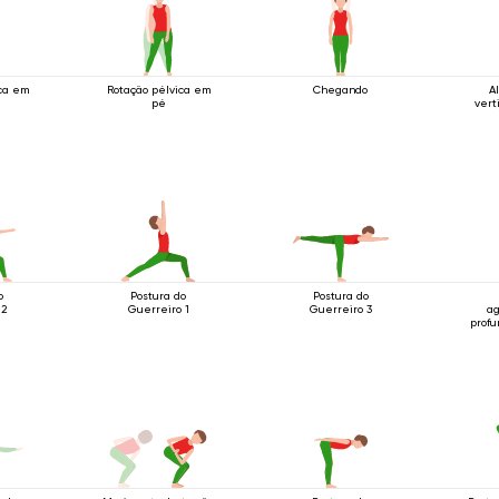
ica em
Rotação pélvica em
Chegando
A
pé
vert
o
Postura do
Postura do
 2
Guerreiro 1
Guerreiro 3
a
profu