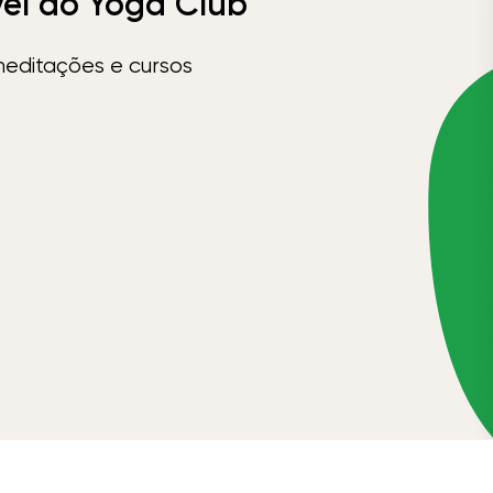
vel do Yoga Club
meditações e cursos