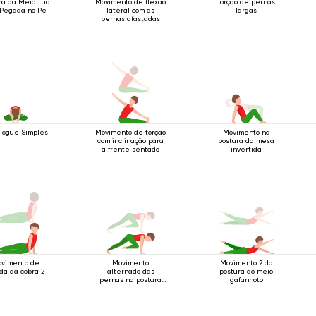
ra da Meia Lua
Movimento de flexão
Torção de pernas
Pegada no Pé
lateral com as
largas
pernas afastadas
 Iogue Simples
Movimento de torção
Movimento na
com inclinação para
postura da mesa
a frente sentado
invertida
vimento de
Movimento
Movimento 2 da
da da cobra 2
alternado das
postura do meio
pernas na postura
gafanhoto
do bastão de quatro
apoios