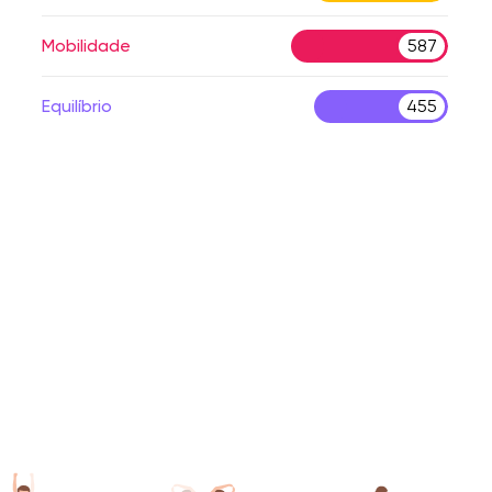
Mobilidade
587
Equilíbrio
455