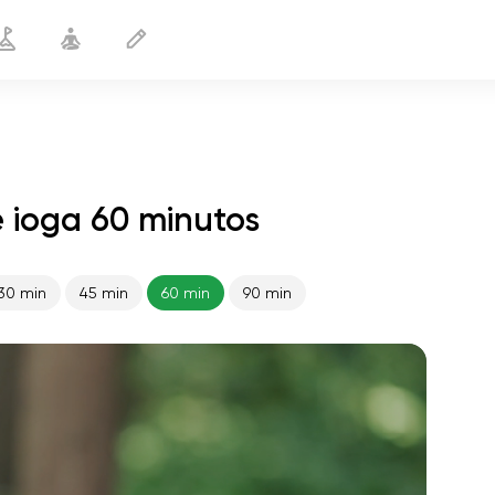
 ioga 60 minutos
30 min
45 min
60 min
90 min
o voo da alma
01:44
paz interior
01:27