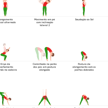
longamento
Movimento em pé
Saudação ao Sol
ical alternado
com inclinação
lateral 2
Kriya de
Caminhada na ponta
Postura de
gachamento
dos pés em postura
alongamento com os
ndo na cadeira
alongada
joelhos dobrados