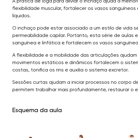
A prática de ioga para aliviar o inchaço ajuda a melhora
flexibilidade muscular, fortalecer os vasos sanguíneos
líquidos.
O inchaço pode estar associado a um estilo de vida se
permeabilidade capilar. Portanto, esta série de aulas 
sanguínea e linfática e fortalecem os vasos sanguíneo
A flexibilidade e a mobilidade das articulações ajuda
movimentos estáticos e dinâmicos fortalecem o sistem
costas, tonifica os rins e auxilia o sistema excretor.
Sessões curtas ajudam a iniciar processos no corpo 
permitem trabalhar mais profundamente, restaurar o equi
Esquema da aula