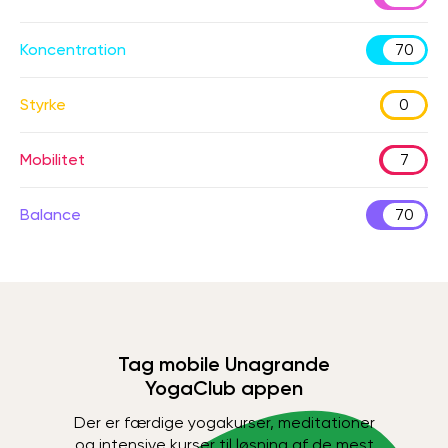
Koncentration
70
Styrke
0
Mobilitet
7
Balance
70
Tag mobile Unagrande
YogaClub appen
Der er færdige yogakurser, meditationer
og intensive kurser til løsning af de mest