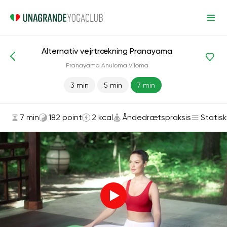
Alternativ vejrtrækning Pranayama
Asanas og øvelser
Åndedrætspraksis
Pranayama Anuloma Viloma
3 min
5 min
7 min
7 min
182 point
2 kcal
Åndedrætspraksis
Statisk