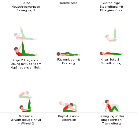
Halbe
Krokodilpose
Vierbeinige
Heuschreckenpose
Stabhaltung mit
Bewegung 2
Ellbogenstütze
Rückenlage mit
Kriya-Ecke 2 –
Kriya 2: Liegende
Drehung
Schlafhaltung
Übung mit über dem
Kopf liegenden Bein
2
Sitzende
Kriya-Flexion-
Bewegung in der
Vorwärtsbeuge Kriya
Extension
umgekehrten
– Winkel 2
Tischhaltung