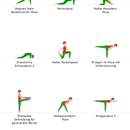
Anjanas Sohn
Reiterpose
Halbe Hanuman-
Ausfallschritt-Pose
Pose
Erweiterte
Halbe Taubenpose
Krieger-III-Pose mit
Echsenpose 2
Unterstützung
Stehende
Halbpyramiden-
Kriegerpose 3
Dehnübung für
Pose
gestreckte Beine
mit Gurt