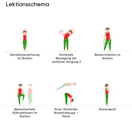
Lektionsschema
Ganzkörperdehnung
Stehende
Beckenrotation im
im Stehen
Bewegung mit
Stehen
seitlicher Neigung 2
Abwechselnde
Kriya: Stehende
Sonnengruß
Hüftrotationen im
Vorwärtsbeuge –
Stehen
Plank