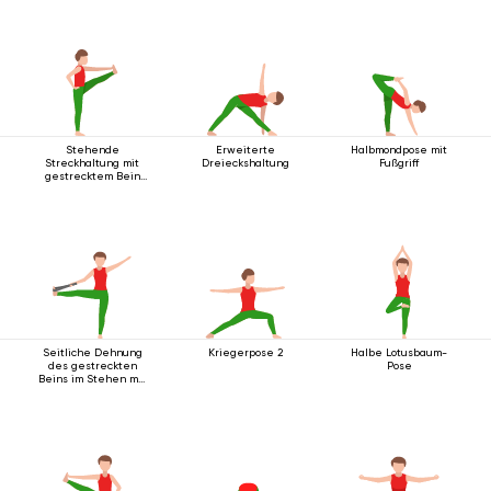
Stehende
Erweiterte
Halbmondpose mit
Streckhaltung mit
Dreieckshaltung
Fußgriff
gestrecktem Bein
nach vorne
Seitliche Dehnung
Kriegerpose 2
Halbe Lotusbaum-
des gestreckten
Pose
Beins im Stehen mit
Gurt