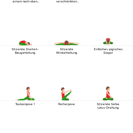
einem nach oben
verschränkten
ausgestreckten
Beinen
Bein
Sitzende Dreiteil-
Sitzende
Einfaches yogisches
Beugehaltung
Winkelhaltung
Siegel
Taubenpose 1
Reiherpose
Sitzende halbe
Lotus-Drehung