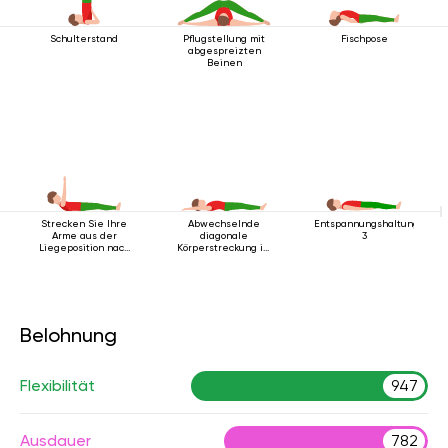
Schulterstand
Pflugstellung mit
Fischpose
abgespreizten
Beinen
Strecken Sie Ihre
Abwechselnde
Entspannungshaltung
Arme aus der
diagonale
3
Liegeposition nach
Körperstreckung im
oben
Liegen
Belohnung
Flexibilität
947
Ausdauer
782