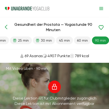
Gesundheit der Prostata — Yogastunde 90
Fertige Lektionen
Sex
Minuten
 min
25 min
30 min
45 min
60 min
90 min
69 Asanas
4907 Punkte
789 kcal
Mit Video üben ·
90 min
Diese Lektion ist für Clubmitglieder zugänglich
Diese Lektion ist mit Abonnement verfügbar