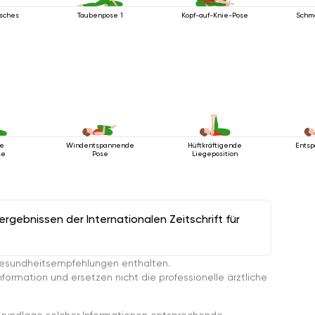
isches
Taubenpose 1
Kopf-auf-Knie-Pose
Schm
de
Windentspannende
Hüftkräftigende
Entsp
se
Pose
Liegeposition
gebnissen der Internationalen Zeitschrift für
esundheitsempfehlungen enthalten.
ormation und ersetzen nicht die professionelle ärztliche
rundlage solcher Informationen entsprechende