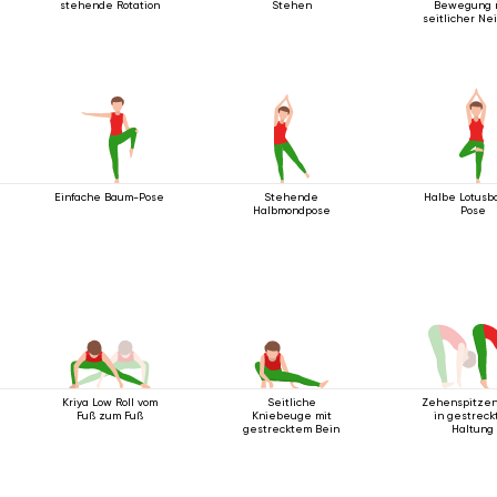
stehende Rotation
Stehen
Bewegung 
seitlicher Ne
Einfache Baum-Pose
Stehende
Halbe Lotus
Halbmondpose
Pose
Kriya Low Roll vom
Seitliche
Zehenspitze
Fuß zum Fuß
Kniebeuge mit
in gestreck
gestrecktem Bein
Haltung