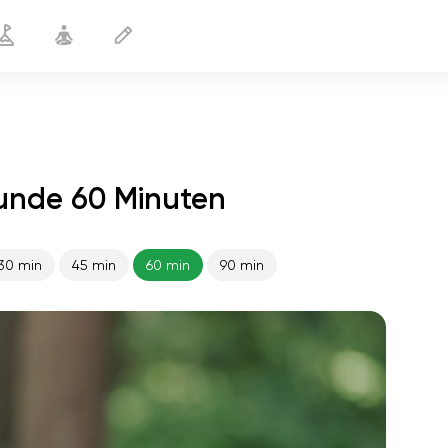
unde 60 Minuten
30 min
45 min
60 min
90 min
flucht der seele
01:44
innerer frieden
01:27