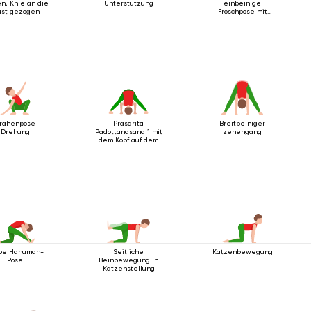
n, Knie an die
Unterstützung
einbeinige
ust gezogen
Froschpose mit
Rückbeuge
rähenpose
Prasarita
Breitbeiniger
Drehung
Padottanasana 1 mit
zehengang
dem Kopf auf dem
Boden
be Hanuman-
Seitliche
Katzenbewegung
Pose
Beinbewegung in
Katzenstellung