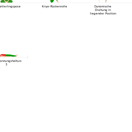
etterlingspose
Kriya-Rückenrolle
Dynamische
Drehung in
liegender Position
annungshaltung
3