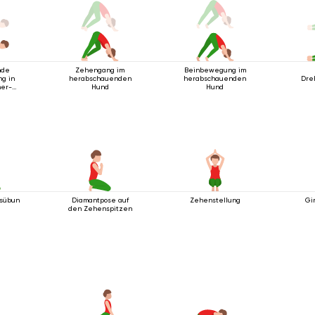
nde
Zehengang im
Beinbewegung im
g in
herabschauenden
herabschauenden
Dre
ner-
Hund
Hund
ng
gsübung
Diamantpose auf
Zehenstellung
Gi
den Zehenspitzen