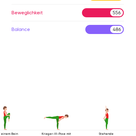
Beweglichkeit
556
Balance
486
f einem Bein
Krieger-III-Pose mit
Stehende