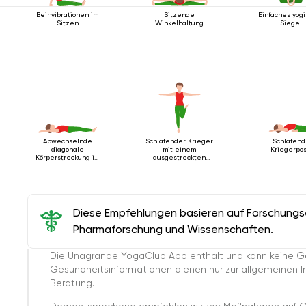
Beinvibrationen im
Sitzende
Einfaches yog
Sitzen
Winkelhaltung
Siegel
Abwechselnde
Schlafender Krieger
Schlafen
diagonale
mit einem
Kriegerpo
Körperstreckung im
ausgestreckten
Liegen
Bein
Diese Empfehlungen basieren auf Forschungser
Pharmaforschung und Wissenschaften.
Die Unagrande YogaClub App enthält und kann keine G
Gesundheitsinformationen dienen nur zur allgemeinen Inf
Beratung.
Dementsprechend empfehlen wir, vor Maßnahmen auf G