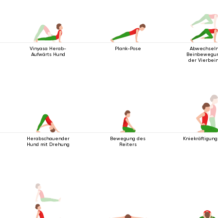
Vinyasa Herab-
Plank-Pose
Abwechsel
Aufwärts Hund
Beinbewegun
der Vierbei
Stabhaltu
Herabschauender
Bewegung des
Kniekräftigun
Hund mit Drehung
Reiters