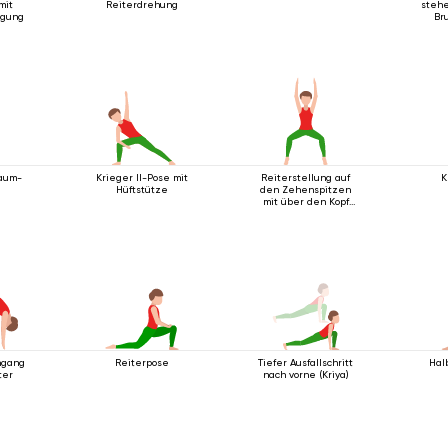
mit
Reiterdrehung
stehe
igung
Br
baum-
Krieger II-Pose mit
Reiterstellung auf
K
Hüftstütze
den Zehenspitzen
mit über den Kopf
ausgestreckten
Armen.
ngang
Reiterpose
Tiefer Ausfallschritt
Hal
ter
nach vorne (Kriya)