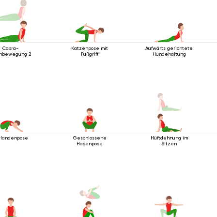
Cobra-
Katzenpose mit
Aufwärts gerichtete
hbewegung 2
Fußgriff
Hundehaltung
rlandenpose
Geschlossene
Hüftdehnung im
Hasenpose
Sitzen