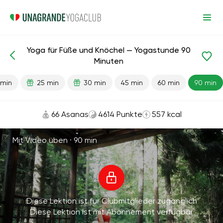
Yoga für Füße und Knöchel — Yogastunde 90
Fertige Lektionen
Beine
Gelenke
Minuten
 min
25 min
30 min
45 min
60 min
90 min
66 Asanas
4614 Punkte
557 kcal
Mit Video üben ·
90 min
Diese Lektion ist für Clubmitglieder zugänglich
Diese Lektion ist mit Abonnement verfügbar