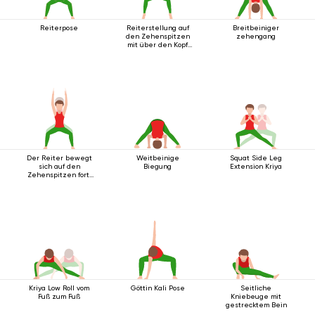
Reiterpose
Reiterstellung auf
Breitbeiniger
den Zehenspitzen
zehengang
mit über den Kopf
ausgestreckten
Armen.
Der Reiter bewegt
Weitbeinige
Squat Side Leg
sich auf den
Biegung
Extension Kriya
Zehenspitzen fort,
die Arme nach oben
ausgestreckt.
Kriya Low Roll vom
Göttin Kali Pose
Seitliche
Fuß zum Fuß
Kniebeuge mit
gestrecktem Bein