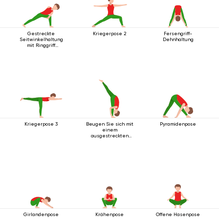
Gestreckte
Kriegerpose 2
Fersengriff-
Seitwinkelhaltung
Dehnhaltung
mit Ringgriff
unterhalb des Knies
Kriegerpose 3
Beugen Sie sich mit
Pyramidenpose
einem
ausgestreckten
Bein nach oben vor.
Girlandenpose
Krähenpose
Offene Hasenpose