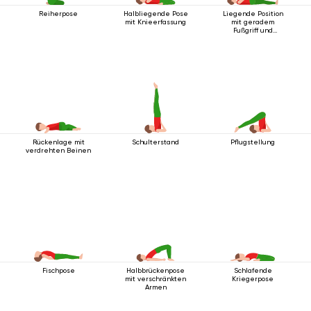
Reiherpose
Halbliegende Pose
Liegende Position
mit Knieerfassung
mit geradem
Fußgriff und
Unterstützung 5
Rückenlage mit
Schulterstand
Pflugstellung
verdrehten Beinen
Fischpose
Halbbrückenpose
Schlafende
mit verschränkten
Kriegerpose
Armen