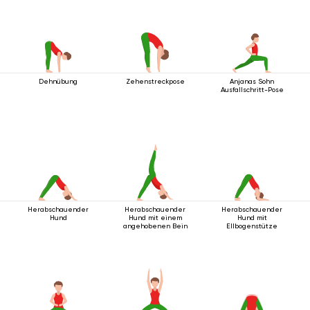
Dehnübung
Zehenstreckpose
Anjanas Sohn
Ausfallschritt-Pose
Herabschauender
Herabschauender
Herabschauender
Hund
Hund mit einem
Hund mit
angehobenen Bein
Ellbogenstütze