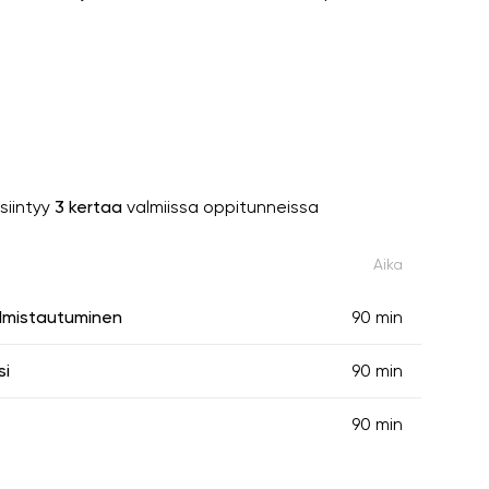
siintyy
3 kertaa
valmiissa oppitunneissa
Aika
lmistautuminen
90 min
si
90 min
90 min