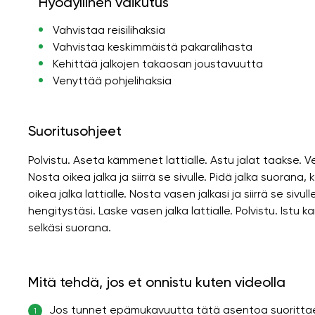
Hyödyllinen vaikutus
Vahvistaa reisilihaksia
Vahvistaa keskimmäistä pakaralihasta
Kehittää jalkojen takaosan joustavuutta
Venyttää pohjelihaksia
Suoritusohjeet
Polvistu. Aseta kämmenet lattialle. Astu jalat taakse. V
Nosta oikea jalka ja siirrä se sivulle. Pidä jalka suorana
oikea jalka lattialle. Nosta vasen jalkasi ja siirrä se siv
hengitystäsi. Laske vasen jalka lattialle. Polvistu. Istu 
selkäsi suorana.
Mitä tehdä, jos et onnistu kuten videolla
Jos tunnet epämukavuutta tätä asentoa suorittaess
1