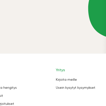
Yritys
Kirjoita meille
ja hengitys
Usein kysytyt kysymykset
sit
rjoitukset