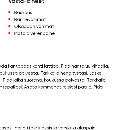
Vasta-aiheet
Raskaus
Rannevammat
Olkapään vammat
Matala verenpaine
edä kantapäät kohti lattiaa. Pidä häntäluu ylhäällä.
, koukussa polvesta. Tarkkaile hengitystäsi. Laske
ulle. Pidä jalka suorana, koukussa polvesta. Tarkkaile
kantapäillesi. Aseta kämmenet reisiesi päälle. Pidä
asi, harjoittele klassista versiota alaspäin