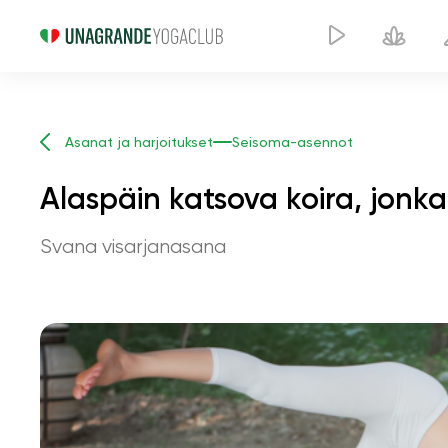
Asanat ja harjoitukset
Seisoma-asennot
Alaspäin katsova koira, jonka 
Svana visarjanasana
Alaspäin katsova