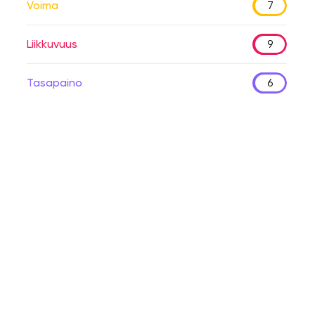
Voima
7
Liikkuvuus
9
Tasapaino
6