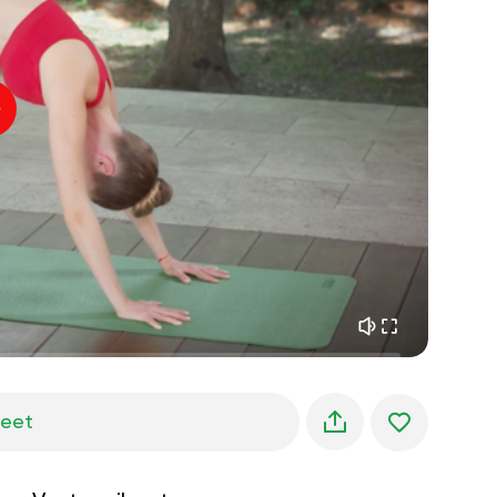
sisäinen rauha
01:27
aamun unelmat
01:34
metsän viileys
05:00
Ohjaajan ääni
kesäsade
02:00
vuoren hiljaisuus
02:00
merituuli
02:00
tuulen ääni
02:00
kevätmetsä
02:00
jeet