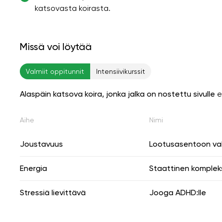
katsovasta koirasta.
Missä voi löytää
Valmiit oppitunnit
Intensiivikurssit
Alaspäin katsova koira, jonka jalka on nostettu sivulle
e
Aihe
Nimi
Joustavuus
Lootusasentoon va
Energia
Staattinen komplek
Stressiä lievittävä
Jooga ADHD:lle