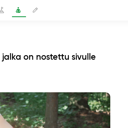
jalka on nostettu sivulle
 koira, jonka jalka on nostettu sivulle
2 min
sielun lento
01:44