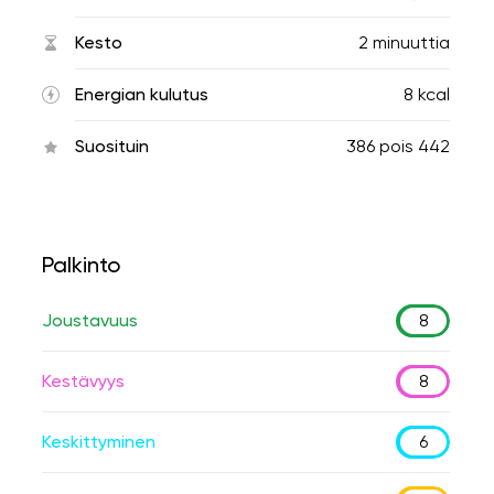
Kesto
2 minuuttia
Energian kulutus
8 kcal
Suosituin
386
pois
442
Palkinto
Joustavuus
8
Kestävyys
8
Keskittyminen
6