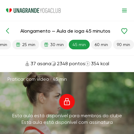
Alongamento — Aula de ioga 45 minutos
Aulas prontas
Flexibilidade
 min
25 min
30 min
45 min
60 min
90 min
37 asana
2348 pontos
354 kcal
Praticar com vídeo ·
45 min
Esta aula está disponível para membros do clube
Esta aula está disponível com assinatura