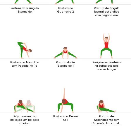
Postura do Triângulo
Postura do
Postura de ângulo
Estendido
Guerreiro 2
lateral estendido
com pegada em
anel abaixo do
joelho
Postura da Meia Lua
Postura do Pé
Posição do cavaleiro
com Pegada no Pé
Estendido 1
na ponta dos pés
com os braços
estendidos acima da
cabeça
Kriya: rolamento
Postura da Deusa
Postura de
baixo de um pé para
Kali
Agachamento com
o outro.
Extensão Lateral da
Perna