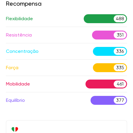
Recompensa
Flexibilidade
488
Resistência
351
Concentração
336
Força
335
Mobilidade
461
Equilíbrio
377