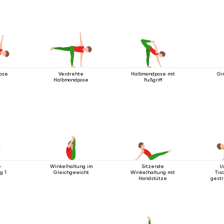
ose
Verdrehte
Halbmondpose mit
Gi
Halbmondpose
Fußgriff
e
Winkelhaltung im
Sitzende
U
g 1
Gleichgewicht
Winkelhaltung mit
Tis
Handstütze
gestr