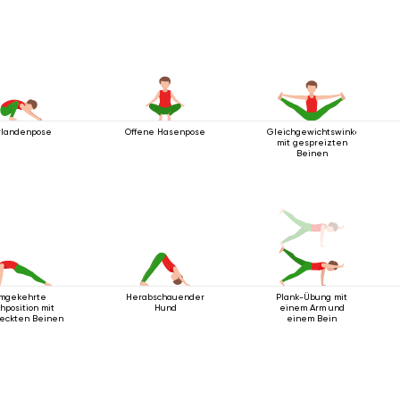
rlandenpose
Offene Hasenpose
Gleichgewichtswinkelhaltung
mit gespreizten
Beinen
mgekehrte
Herabschauender
Plank-Übung mit
chposition mit
Hund
einem Arm und
eckten Beinen
einem Bein