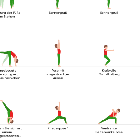
ung der Füße
Sonnengruß
Sonnengruß
im Stehen
orgebeugte
Pose mit
Kraftvolle
wegung mit
ausgestreckten
Grundhaltung
em nach oben
Armen
gestreckten
Bein
n Sie sich mit
Kriegerpose 1
Verdrehte
einem
Seitenwinkelpose
gestreckten
nach oben vor.