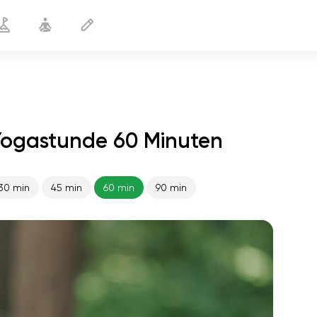
Yogastunde 60 Minuten
30 min
45 min
60 min
90 min
flucht der seele
01:44
innerer frieden
01:27