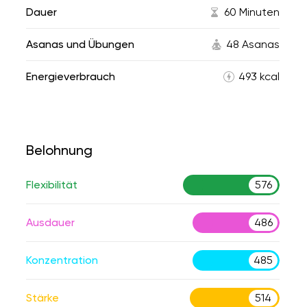
Dauer
60 Minuten
Asanas und Übungen
48 Asanas
Energieverbrauch
493 kcal
Belohnung
Flexibilität
576
Ausdauer
486
Konzentration
485
Stärke
514