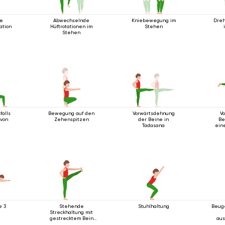
te
Abwechselnde
Kniebewegung im
Dreh
ation
Hüftrotationen im
Stehen
Stehen
falls
Bewegung auf den
Vorwärtsdehnung
V
von
Zehenspitzen
der Beine in
Be
Tadasana
ein
aus
e 3
Stehende
Stuhlhaltung
Beuge
Streckhaltung mit
gestrecktem Bein
aus
nach vorne
Bein 