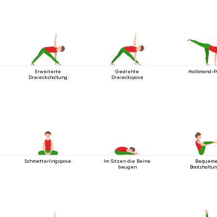
Erweiterte
Gedrehte
Halbmond-P
Dreieckshaltung
Dreieckspose
Schmetterlingspose
Im Sitzen die Beine
Bequem
beugen
Bootshaltun