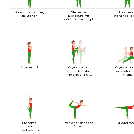
Ganzkörperdehnung
Stehende
Entspann
im Stehen
Bewegung mit
stehende Rot
seitlicher Neigung 2
Sonnengruß
Kriya steht auf
Kriya des Aus
einem Bein, das
des Sohnes 
Knie an der Brust.
Anjana
Stehende
Pose des Königs des
Kriegerpos
einbeinige
Tanzes
Froschpose mit
Rückbeuge