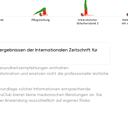
and
Pflugstellung
Unterstützter
Hal
Schulterstand 2
mit 
gebnissen der Internationalen Zeitschrift für
esundheitsempfehlungen enthalten.
ormation und ersetzen nicht die professionelle ärztliche
rundlage solcher Informationen entsprechende
gaClub bietet keine medizinischen Beratungen an. Sie
er Anwendung ausschließlich auf eigenes Risiko.