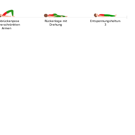
bbrückenpose
Rückenlage mit
Entspannungshaltung
verschränkten
Drehung
3
Armen