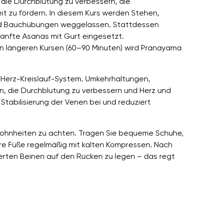
die Durchblutung zu verbessern, die
 zu fördern. In diesem Kurs werden Stehen,
und Bauchübungen weggelassen. Stattdessen
nfte Asanas mit Gurt eingesetzt.
n längeren Kursen (60–90 Minuten) wird Pranayama
erz-Kreislauf-System. Umkehrhaltungen,
, die Durchblutung zu verbessern und Herz und
Stabilisierung der Venen bei und reduziert
wohnheiten zu achten. Tragen Sie bequeme Schuhe,
hre Füße regelmäßig mit kalten Kompressen. Nach
erten Beinen auf den Rücken zu legen – das regt
.