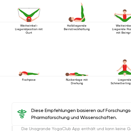
Weitwinkel-
Halbliegende
Weitwinke
Liegendposition mit
Beinstreckhaltung
Liegende Pos
Gurt
mit Beingri
Fischpose
Rückenlage mit
Liegend
Drehung
Schmetterling
Diese Empfehlungen basieren auf Forschungser
Pharmaforschung und Wissenschaften.
Die Unagrande YogaClub App enthält und kann keine G