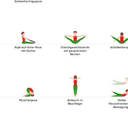
Schmetterlingspose
Kopf-auf-Knie-Pose
Gleichgewichtswinkelhaltung
Schildkröten
mit Gürtel
mit gespreizten
Beinen
Muschelpose
Armcurls in
Halbe
Bauchlage
Heuschrecke
Bewegung