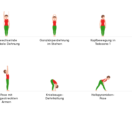
wechselnde
Ganzkörperdehnung
Kopfbewegung in
ikale Dehnung
im Stehen
Tadasana 1
Pose mit
Kniebeuge-
Halbpyramiden-
gestreckten
Dehnhaltung
Pose
Armen