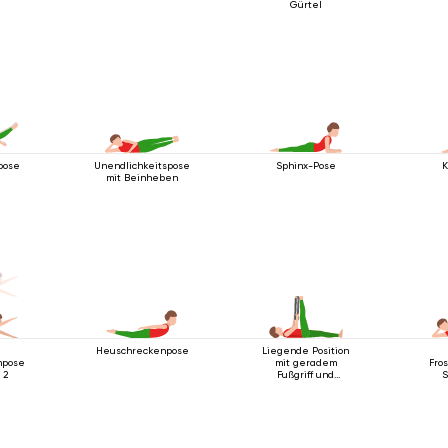
Gürtel
pose
Unendlichkeitspose
Sphinx-Pose
K
mit Beinheben
Heuschreckenpose
Liegende Position
npose
mit geradem
Fros
 2
Fußgriff und
S
Unterstützung