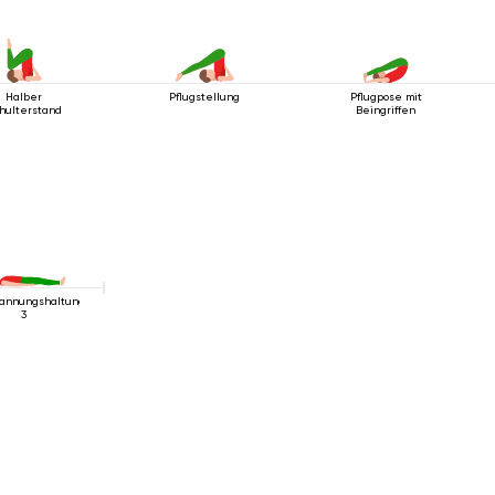
Halber
Pflugstellung
Pflugpose mit
hulterstand
Beingriffen
annungshaltung
3