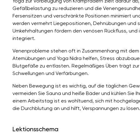
Yoga zur Vorbeugung von Krampfadern zielt darauf ab, 
Gefäßbelastung zu reduzieren und die Venengesundheit
Fersensitzen und verschränkte Positionen minimiert 
werden vermehrt Liegepositionen, Dehnübungen und sa
Umkehrhaltungen fördern den venösen Rückfluss, und i
integriert.
Venenprobleme stehen oft in Zusammenhang mit dem H
Atemübungen und Yoga Nidra helfen, Stress abzubauen
Blutgefäße zu entlasten. Regelmäßiges Üben trägt zur 
Schwellungen und Verfärbungen.
Neben Bewegung ist es wichtig, auf die täglichen Ge
vermeiden Sie Sauna und heiße Bäder und kühlen Sie I
einem Arbeitstag ist es wohltuend, sich mit hochgelag
die Durchblutung an und hilft, Verspannungen zu lösen
Lektionsschema