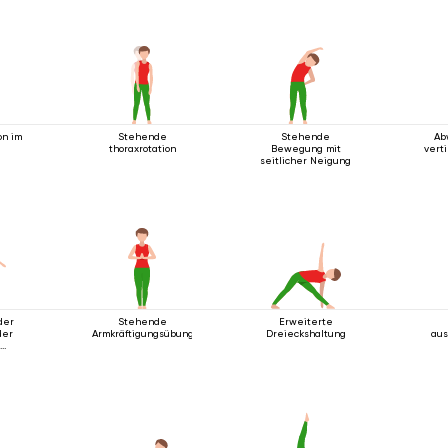
on im
Stehende
Stehende
Ab
thoraxrotation
Bewegung mit
vert
seitlicher Neigung
der
Stehende
Erweiterte
der
Armkräftigungsübung
Dreieckshaltung
aus
n
ie