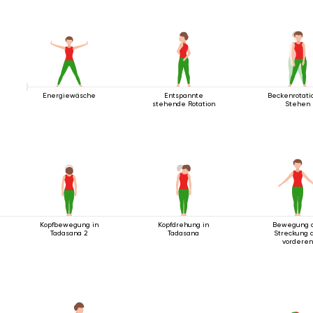
Energiewäsche
Entspannte
Beckenrotati
stehende Rotation
Stehen
Kopfbewegung in
Kopfdrehung in
Bewegung 
Tadasana 2
Tadasana
Streckung 
vordere
Körperlin