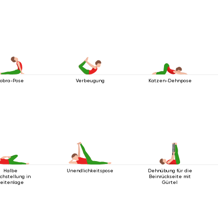
obra-Pose
Verbeugung
Katzen-Dehnpose
Halbe
Unendlichkeitspose
Dehnübung für die
chstellung in
Beinrückseite mit
eitenlage
Gürtel