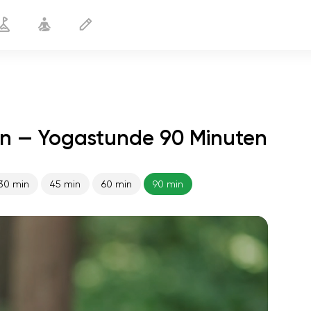
n — Yogastunde 90 Minuten
30 min
45 min
60 min
90 min
flucht der seele
01:44
innerer frieden
01:27