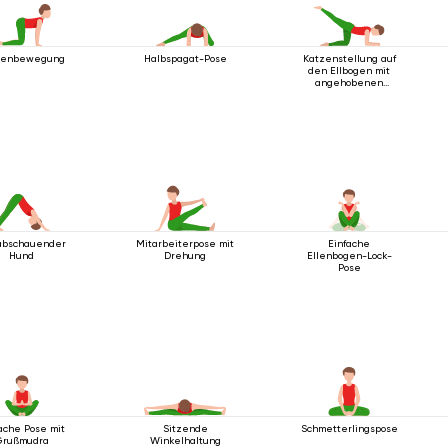
zenbewegung
Halbspagat-Pose
Katzenstellung auf
den Ellbogen mit
angehobenen
Beinen
abschauender
Mitarbeiterpose mit
Einfache
Hund
Drehung
Ellenbogen-Lock-
Pose
ache Pose mit
Sitzende
Schmetterlingspose
Grußmudra
Winkelhaltung