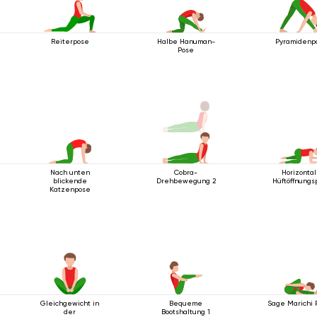
Reiterpose
Halbe Hanuman-
Pyramidenp
Pose
Nach unten
Cobra-
Horizonta
blickende
Drehbewegung 2
Hüftöffnungs
Katzenpose
Gleichgewicht in
Bequeme
Sage Marichi 
der
Bootshaltung 1