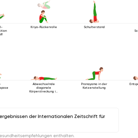
l-
Kriya-Rückenrolle
Schulterstand
ition
Sc
ff
e
Abwechselnde
Pranayama in der
Entsp
spose
diagonale
Katzenstellung
Körperstreckung im
Liegen
gebnissen der Internationalen Zeitschrift für
esundheitsempfehlungen enthalten.