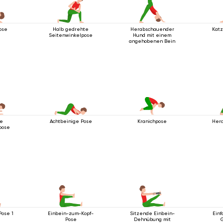
ose
Halb gedrehte
Herabschauender
Kat
Seitenwinkelpose
Hund mit einem
angehobenen Bein
le
Achtbeinige Pose
Her
Kranichpose
pose
Pose 1
Einbein-zum-Kopf-
Sitzende Einbein-
Einf
Pose
Dehnübung mit