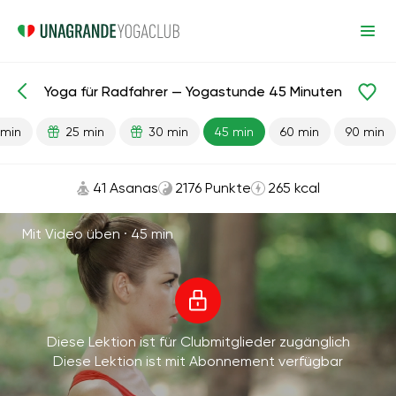
Yoga für Radfahrer — Yogastunde 45 Minuten
Fertige Lektionen
Sport
 min
25 min
30 min
45 min
60 min
90 min
41 Asanas
2176 Punkte
265 kcal
Mit Video üben ·
45 min
Diese Lektion ist für Clubmitglieder zugänglich
Diese Lektion ist mit Abonnement verfügbar