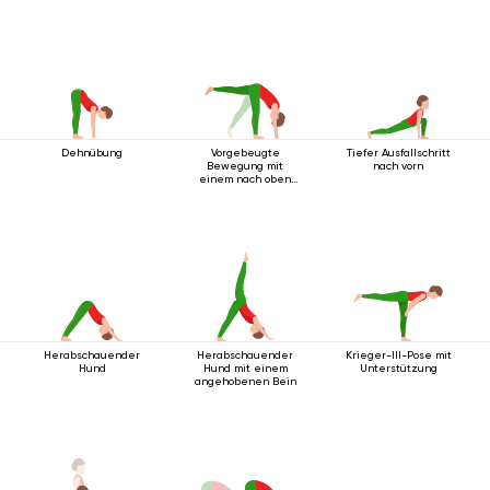
Dehnübung
Vorgebeugte
Tiefer Ausfallschritt
Bewegung mit
nach vorn
einem nach oben
ausgestreckten
Bein
Herabschauender
Herabschauender
Krieger-III-Pose mit
Hund
Hund mit einem
Unterstützung
angehobenen Bein