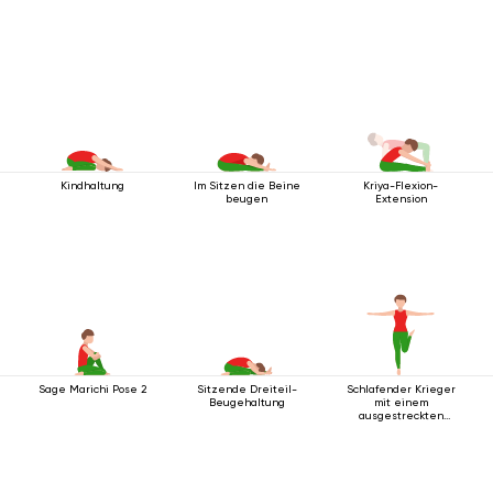
Kindhaltung
Im Sitzen die Beine
Kriya-Flexion-
beugen
Extension
Sage Marichi Pose 2
Sitzende Dreiteil-
Schlafender Krieger
Beugehaltung
mit einem
ausgestreckten
Bein