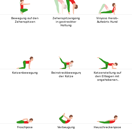
Bewegung auf den
Zehenspitzengang
Vinyasa Herab-
Zehenspitzen
in gestreckter
Aufwärts Hund
Haltung
Katzenbewegung
Beinstreckbewegung
Katzenstellung auf
der Katze
den Ellbogen mit
angehobenen
Beinen
Froschpose
Verbeugung
Heuschreckenpose