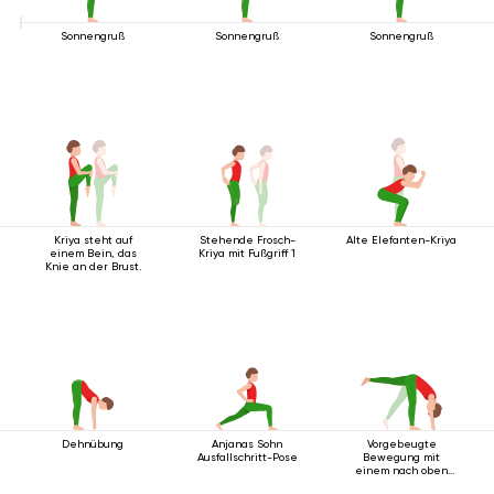
Sonnengruß
Sonnengruß
Sonnengruß
Kriya steht auf
Stehende Frosch-
Alte Elefanten-Kriya
einem Bein, das
Kriya mit Fußgriff 1
Knie an der Brust.
Dehnübung
Anjanas Sohn
Vorgebeugte
Ausfallschritt-Pose
Bewegung mit
einem nach oben
ausgestreckten