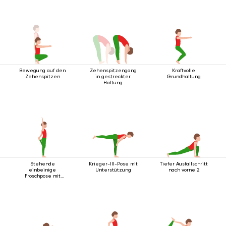
Bein
Bewegung auf den
Zehenspitzengang
Kraftvolle
Zehenspitzen
in gestreckter
Grundhaltung
Haltung
Stehende
Krieger-III-Pose mit
Tiefer Ausfallschritt
einbeinige
Unterstützung
nach vorne 2
Froschpose mit
Rückbeuge