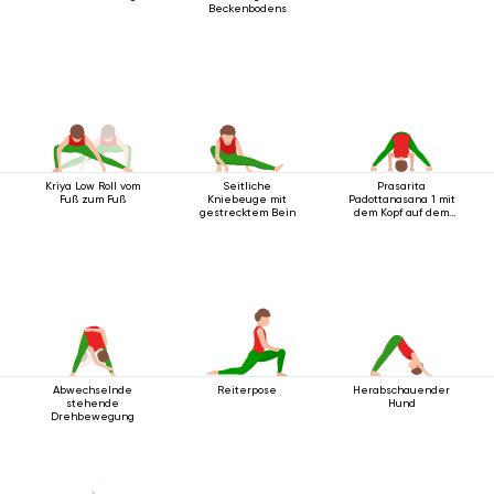
Beckenbodens
Kriya Low Roll vom
Seitliche
Prasarita
Fuß zum Fuß
Kniebeuge mit
Padottanasana 1 mit
gestrecktem Bein
dem Kopf auf dem
Boden
Abwechselnde
Reiterpose
Herabschauender
stehende
Hund
Drehbewegung