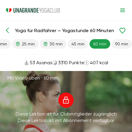
Yoga für Radfahrer — Yogastunde 60 Minuten
Fertige Lektionen
Sport
 min
25 min
30 min
45 min
60 min
90 min
53 Asanas
3310 Punkte
407 kcal
Mit Video üben ·
60 min
Diese Lektion ist für Clubmitglieder zugänglich
Diese Lektion ist mit Abonnement verfügbar