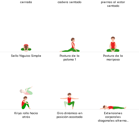
cerrada
cadera sentado
piernas al estar
sentado
Sello Yóguico Simple
Postura de la
Postura de la
paloma 1
mariposa
Kriya rollo hacia
Giro dinámico en
Extensiones
atrás
posición acostada
corporales
diagonales alternas
estando acostado