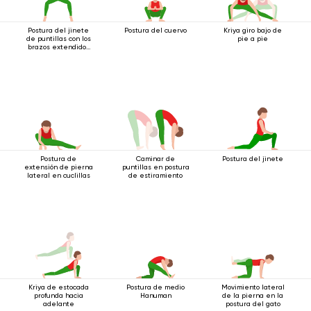
Postura del jinete
Postura del cuervo
Kriya giro bajo de
de puntillas con los
pie a pie
brazos extendidos
hacia arriba
Postura de
Caminar de
Postura del jinete
extensión de pierna
puntillas en postura
lateral en cuclillas
de estiramiento
Kriya de estocada
Postura de medio
Movimiento lateral
profunda hacia
Hanuman
de la pierna en la
adelante
postura del gato