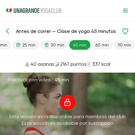
Antes de correr — Clase de yoga 45 minutos
Lecciones preparadas
Deporte
Correr
 min
25 min
30 min
45 min
60 min
90 min
40 asanas
2167 puntos
337 kcal
Practicar con video ·
45 min
Esta lección está disponible para miembros del club
Esta lección es accesible por suscripción